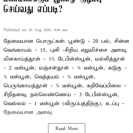
செய்வது எப்படி?
Published on
:
03 Aug 2026, 9:49 am
தேவையான பொருட்கள்: பூண்டு - 20 பல், சின்ன
வெங்காயம் - 15, புளி -சிறிய எலுமிச்சை அளவு,
மிளகாய்த்தூள் - 1½ டேபிள்ஸ்பூன், மல்லித்தூள்
- 2 டீஸ்பூன், மஞ்சள்தூள் - ¼ டீஸ்பூன், கடுகு -
½ டீஸ்பூன், வெந்தயம் - ¼ டீஸ்பூன்,
பெருங்காயத்தூள் - ¼ டீஸ்பூன், கறிவேப்பிலை -
சிறிதளவு, நல்லெண்ணெய் - 3 டேபிள்ஸ்பூன்,
வெல்லம் - 1 டீஸ்பூன் (விருப்பத்திற்கு), உப்பு -
தேவையான அளவு.
Read More