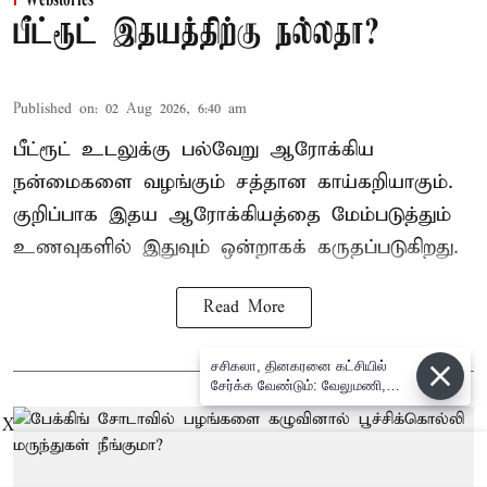
Webstories
பீட்ரூட் இதயத்திற்கு நல்லதா?
Published on
:
02 Aug 2026, 6:40 am
பீட்ரூட் உடலுக்கு பல்வேறு ஆரோக்கிய
நன்மைகளை வழங்கும் சத்தான காய்கறியாகும்.
குறிப்பாக இதய ஆரோக்கியத்தை மேம்படுத்தும்
உணவுகளில் இதுவும் ஒன்றாகக் கருதப்படுகிறது.
Read More
சசிகலா, தினகரனை கட்சியில்
சேர்க்க வேண்டும்: வேலுமணி,
விஸ்வநாதன் மீண்டும் போர்க்கொடி
X