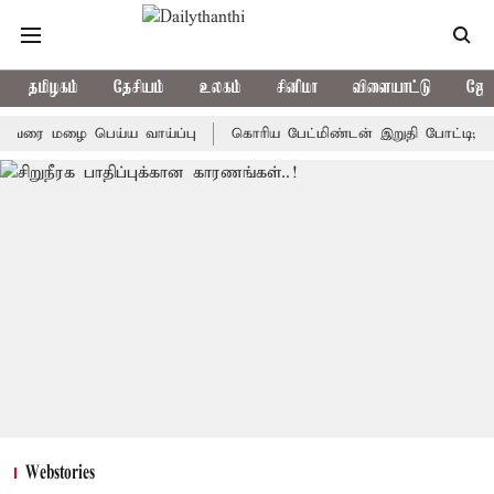
தமிழகம்
தேசியம்
உலகம்
சினிமா
விளையாட்டு
ஜோத
மழை பெய்ய வாய்ப்பு
கொரிய பேட்மிண்டன் இறுதி போட்டி; இந்திய வ
Webstories