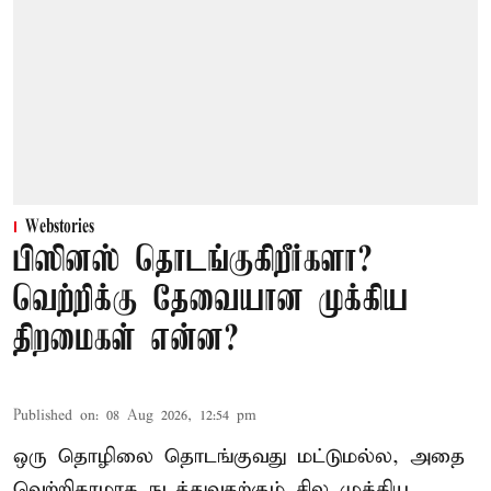
Webstories
பிஸினஸ் தொடங்குகிறீர்களா?
வெற்றிக்கு தேவையான முக்கிய
திறமைகள் என்ன?
Published on
:
08 Aug 2026, 12:54 pm
ஒரு தொழிலை தொடங்குவது மட்டுமல்ல, அதை
வெற்றிகரமாக நடத்துவதற்கும் சில முக்கிய