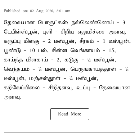
Published on
:
02 Aug 2026, 8:01 am
தேவையான பொருட்கள்: நல்லெண்ணெய் - 3
டேபிள்ஸ்பூன், புளி - சிறிய எலுமிச்சை அளவு,
கருப்பு மிளகு - 2 டீஸ்பூன், சீரகம் - 1 டீஸ்பூன்,
பூண்டு - 10 பல், சின்ன வெங்காயம் - 15,
காய்ந்த மிளகாய் - 2, கடுகு - ½ டீஸ்பூன்,
வெந்தயம் - ¼ டீஸ்பூன், பெருங்காயத்தூள் - ¼
டீஸ்பூன், மஞ்சள்தூள் - ¼ டீஸ்பூன்,
கறிவேப்பிலை - சிறிதளவு, உப்பு - தேவையான
அளவு.
Read More