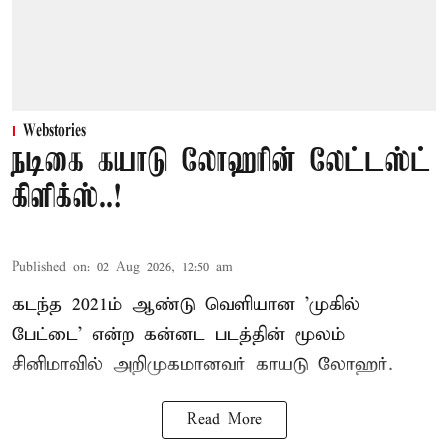
Webstories
நடிகை கயாடு லோஹரின் லேட்டஸ்ட்
கிளிக்ஸ்..!
Published on
:
02 Aug 2026, 12:50 am
கடந்த 2021ம் ஆண்டு வெளியான 'முகில்
பேட்டை' என்ற கன்னட படத்தின் மூலம்
சினிமாவில் அறிமுகமானவர் காயடு லோஹர்.
Read More