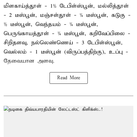
மிளகாய்த்தூள் - 1½ டேபிள்ஸ்பூன், மல்லித்தூள்
- 2 டீஸ்பூன், மஞ்சள்தூள் - ¼ டீஸ்பூன், கடுகு -
½ டீஸ்பூன், வெந்தயம் - ¼ டீஸ்பூன்,
பெருங்காயத்தூள் - ¼ டீஸ்பூன், கறிவேப்பிலை -
சிறிதளவு, நல்லெண்ணெய் - 3 டேபிள்ஸ்பூன்,
வெல்லம் - 1 டீஸ்பூன் (விருப்பத்திற்கு), உப்பு -
தேவையான அளவு.
Read More