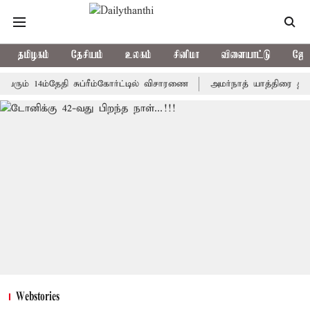
தமிழகம்
தேசியம்
உலகம்
சினிமா
விளையாட்டு
ஜோத
14ம்தேதி சுப்ரீம்கோர்ட்டில் விசாரணை
அமர்நாத் யாத்திரை தற்காலிகமா
Webstories