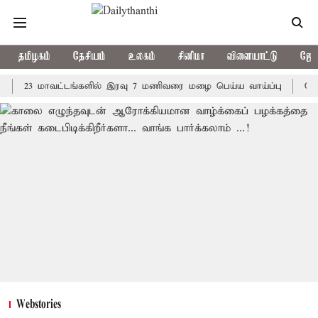
தமிழகம்
தேசியம்
உலகம்
சினிமா
விளையாட்டு
ஜோத
3 மாவட்டங்களில் இரவு 7 மணிவரை மழை பெய்ய வாய்ப்பு
கொரிய பேட
Webstories