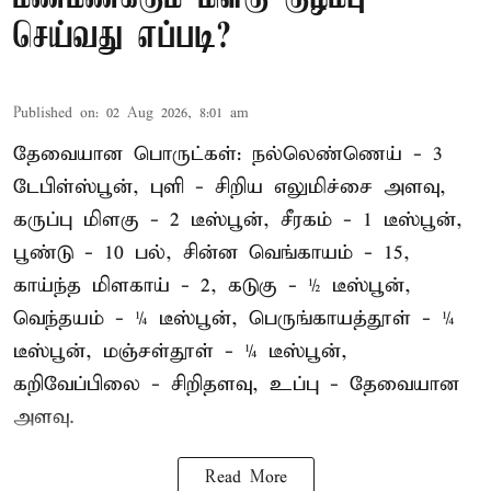
செய்வது எப்படி?
Published on
:
02 Aug 2026, 8:01 am
தேவையான பொருட்கள்: நல்லெண்ணெய் - 3
டேபிள்ஸ்பூன், புளி - சிறிய எலுமிச்சை அளவு,
கருப்பு மிளகு - 2 டீஸ்பூன், சீரகம் - 1 டீஸ்பூன்,
பூண்டு - 10 பல், சின்ன வெங்காயம் - 15,
காய்ந்த மிளகாய் - 2, கடுகு - ½ டீஸ்பூன்,
வெந்தயம் - ¼ டீஸ்பூன், பெருங்காயத்தூள் - ¼
டீஸ்பூன், மஞ்சள்தூள் - ¼ டீஸ்பூன்,
கறிவேப்பிலை - சிறிதளவு, உப்பு - தேவையான
அளவு.
Read More