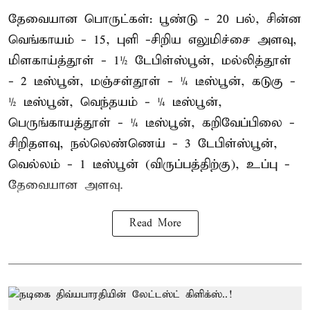
தேவையான பொருட்கள்: பூண்டு - 20 பல், சின்ன
வெங்காயம் - 15, புளி -சிறிய எலுமிச்சை அளவு,
மிளகாய்த்தூள் - 1½ டேபிள்ஸ்பூன், மல்லித்தூள்
- 2 டீஸ்பூன், மஞ்சள்தூள் - ¼ டீஸ்பூன், கடுகு -
½ டீஸ்பூன், வெந்தயம் - ¼ டீஸ்பூன்,
பெருங்காயத்தூள் - ¼ டீஸ்பூன், கறிவேப்பிலை -
சிறிதளவு, நல்லெண்ணெய் - 3 டேபிள்ஸ்பூன்,
வெல்லம் - 1 டீஸ்பூன் (விருப்பத்திற்கு), உப்பு -
தேவையான அளவு.
Read More