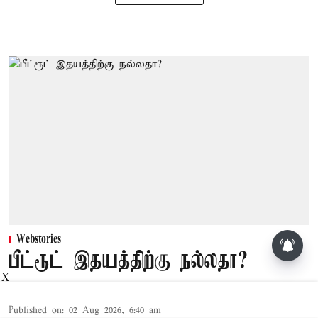
சசிகலா, தினகரனை கட்சியில்
Webstories
சேர்க்க வேண்டும்: வேலுமணி,
பீட்ரூட் இதயத்திற்கு நல்லதா?
விஸ்வநாதன் மீண்டும் போர்க்கொடி
X
Published on
:
02 Aug 2026, 6:40 am