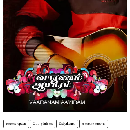
cinema update
OTT platform
Dailythanthi
romantic movies