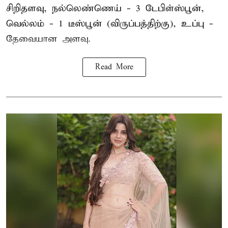
சிறிதளவு, நல்லெண்ணெய் - 3 டேபிள்ஸ்பூன்,
வெல்லம் - 1 டீஸ்பூன் (விருப்பத்திற்கு), உப்பு -
தேவையான அளவு.
Read More