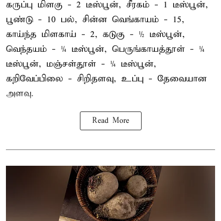
கருப்பு மிளகு - 2 டீஸ்பூன், சீரகம் - 1 டீஸ்பூன்,
பூண்டு - 10 பல், சின்ன வெங்காயம் - 15,
காய்ந்த மிளகாய் - 2, கடுகு - ½ டீஸ்பூன்,
வெந்தயம் - ¼ டீஸ்பூன், பெருங்காயத்தூள் - ¼
டீஸ்பூன், மஞ்சள்தூள் - ¼ டீஸ்பூன்,
கறிவேப்பிலை - சிறிதளவு, உப்பு - தேவையான
அளவு.
Read More