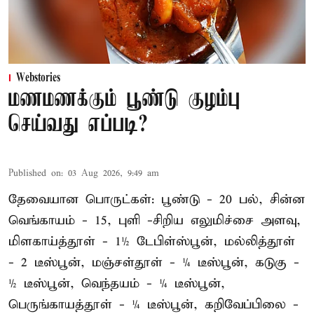
Webstories
மணமணக்கும் பூண்டு குழம்பு
செய்வது எப்படி?
Published on
:
03 Aug 2026, 9:49 am
தேவையான பொருட்கள்: பூண்டு - 20 பல், சின்ன
வெங்காயம் - 15, புளி -சிறிய எலுமிச்சை அளவு,
மிளகாய்த்தூள் - 1½ டேபிள்ஸ்பூன், மல்லித்தூள்
- 2 டீஸ்பூன், மஞ்சள்தூள் - ¼ டீஸ்பூன், கடுகு -
½ டீஸ்பூன், வெந்தயம் - ¼ டீஸ்பூன்,
பெருங்காயத்தூள் - ¼ டீஸ்பூன், கறிவேப்பிலை -