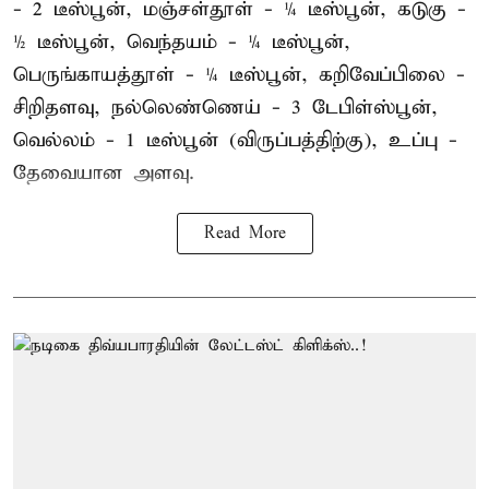
- 2 டீஸ்பூன், மஞ்சள்தூள் - ¼ டீஸ்பூன், கடுகு -
½ டீஸ்பூன், வெந்தயம் - ¼ டீஸ்பூன்,
பெருங்காயத்தூள் - ¼ டீஸ்பூன், கறிவேப்பிலை -
சிறிதளவு, நல்லெண்ணெய் - 3 டேபிள்ஸ்பூன்,
வெல்லம் - 1 டீஸ்பூன் (விருப்பத்திற்கு), உப்பு -
தேவையான அளவு.
Read More