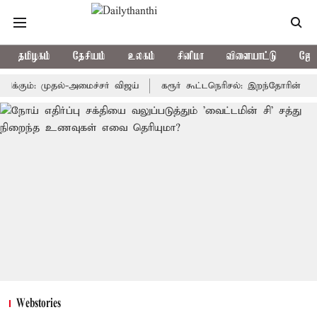
தமிழகம்
தேசியம்
உலகம்
சினிமா
விளையாட்டு
ஜோத
்: முதல்-அமைச்சர் விஜய்
கரூர் கூட்டநெரிசல்: இறந்தோரின் குடும்பத்
Webstories