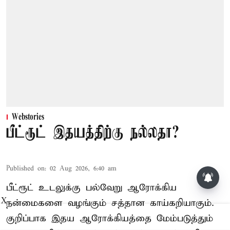
Webstories
பீட்ரூட் இதயத்திற்கு நல்லதா?
Published on
:
02 Aug 2026, 6:40 am
பீட்ரூட் உடலுக்கு பல்வேறு ஆரோக்கிய
X
நன்மைகளை வழங்கும் சத்தான காய்கறியாகும்.
குறிப்பாக இதய ஆரோக்கியத்தை மேம்படுத்தும்