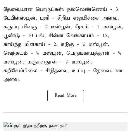
தேவையான பொருட்கள்: நல்லெண்ணெய் - 3
டேபிள்ஸ்பூன், புளி - சிறிய எலுமிச்சை அளவு,
கருப்பு மிளகு - 2 டீஸ்பூன், சீரகம் - 1 டீஸ்பூன்,
பூண்டு - 10 பல், சின்ன வெங்காயம் - 15,
காய்ந்த மிளகாய் - 2, கடுகு - ½ டீஸ்பூன்,
வெந்தயம் - ¼ டீஸ்பூன், பெருங்காயத்தூள் - ¼
டீஸ்பூன், மஞ்சள்தூள் - ¼ டீஸ்பூன்,
கறிவேப்பிலை - சிறிதளவு, உப்பு - தேவையான
அளவு.
Read More