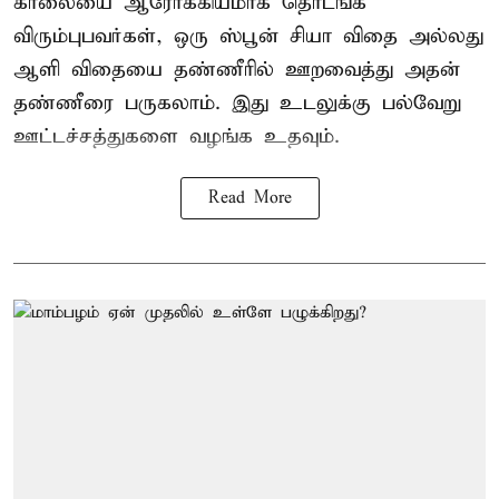
காலையை ஆரோக்கியமாக தொடங்க
விரும்புபவர்கள், ஒரு ஸ்பூன் சியா விதை அல்லது
ஆளி விதையை தண்ணீரில் ஊறவைத்து அதன்
தண்ணீரை பருகலாம். இது உடலுக்கு பல்வேறு
ஊட்டச்சத்துகளை வழங்க உதவும்.
Read More