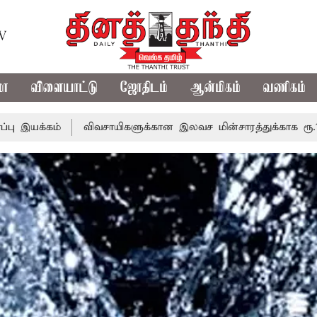
TV
மா
விளையாட்டு
ஜோதிடம்
ஆன்மிகம்
வணிகம்
விவசாயிகளுக்கான இலவச மின்சாரத்துக்காக ரூ.7,432 கோடி ஒது