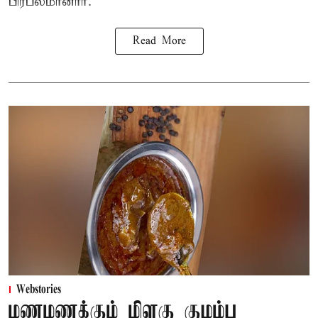
பிரபலமானார்.
Read More
Webstories
மணமணக்கும் மிளகு குழம்பு