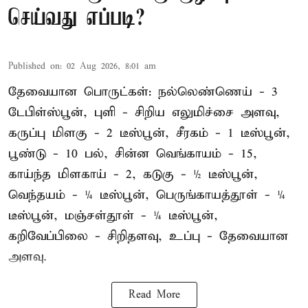
செய்வது எப்படி?
Published on
:
02 Aug 2026, 8:01 am
தேவையான பொருட்கள்: நல்லெண்ணெய் - 3
டேபிள்ஸ்பூன், புளி - சிறிய எலுமிச்சை அளவு,
கருப்பு மிளகு - 2 டீஸ்பூன், சீரகம் - 1 டீஸ்பூன்,
பூண்டு - 10 பல், சின்ன வெங்காயம் - 15,
காய்ந்த மிளகாய் - 2, கடுகு - ½ டீஸ்பூன்,
வெந்தயம் - ¼ டீஸ்பூன், பெருங்காயத்தூள் - ¼
டீஸ்பூன், மஞ்சள்தூள் - ¼ டீஸ்பூன்,
கறிவேப்பிலை - சிறிதளவு, உப்பு - தேவையான
அளவு.
Read More