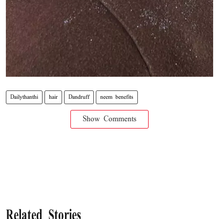
Dailythanthi
hair
Dandruff
neem benefits
Show Comments
Related Stories