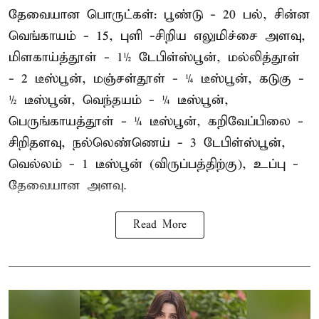
தேவையான பொருட்கள்: பூண்டு - 20 பல், சின்ன
வெங்காயம் - 15, புளி -சிறிய எலுமிச்சை அளவு,
மிளகாய்த்தூள் - 1½ டேபிள்ஸ்பூன், மல்லித்தூள்
- 2 டீஸ்பூன், மஞ்சள்தூள் - ¼ டீஸ்பூன், கடுகு -
½ டீஸ்பூன், வெந்தயம் - ¼ டீஸ்பூன்,
பெருங்காயத்தூள் - ¼ டீஸ்பூன், கறிவேப்பிலை -
சிறிதளவு, நல்லெண்ணெய் - 3 டேபிள்ஸ்பூன்,
வெல்லம் - 1 டீஸ்பூன் (விருப்பத்திற்கு), உப்பு -
தேவையான அளவு.
Read More