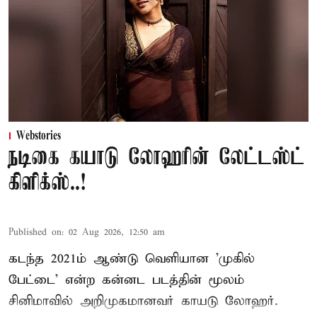
Webstories
நடிகை கயாடு லோஹரின் லேட்டஸ்ட்
கிளிக்ஸ்..!
Published on
:
02 Aug 2026, 12:50 am
கடந்த 2021ம் ஆண்டு வெளியான 'முகில்
பேட்டை' என்ற கன்னட படத்தின் மூலம்
சினிமாவில் அறிமுகமானவர் காயடு லோஹர்.