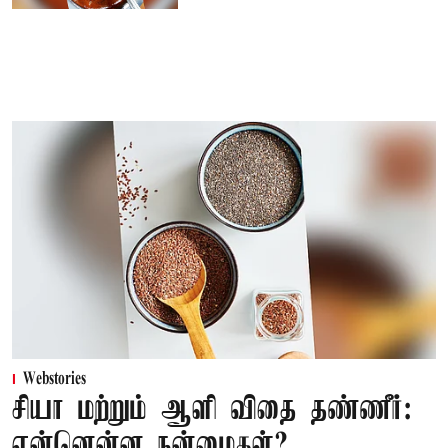
Webstories
சியா மற்றும் ஆளி விதை தண்ணீர்:
என்னென்ன நன்மைகள்?