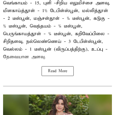
வெங்காயம் - 15, புளி -சிறிய எலுமிச்சை அளவு,
மிளகாய்த்தூள் - 1½ டேபிள்ஸ்பூன், மல்லித்தூள்
- 2 டீஸ்பூன், மஞ்சள்தூள் - ¼ டீஸ்பூன், கடுகு -
½ டீஸ்பூன், வெந்தயம் - ¼ டீஸ்பூன்,
பெருங்காயத்தூள் - ¼ டீஸ்பூன், கறிவேப்பிலை -
சிறிதளவு, நல்லெண்ணெய் - 3 டேபிள்ஸ்பூன்,
வெல்லம் - 1 டீஸ்பூன் (விருப்பத்திற்கு), உப்பு -
தேவையான அளவு.
Read More