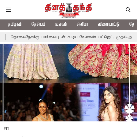
தமிழகம்
தேசியம்
உலகம்
சினிமா
விளையாட்டு
ஜோத
்வையுடன் கூடிய வேளாண் பட்ஜெட்: முதல்-அமைச்சர் விஜய்
தமிழக 
PTI