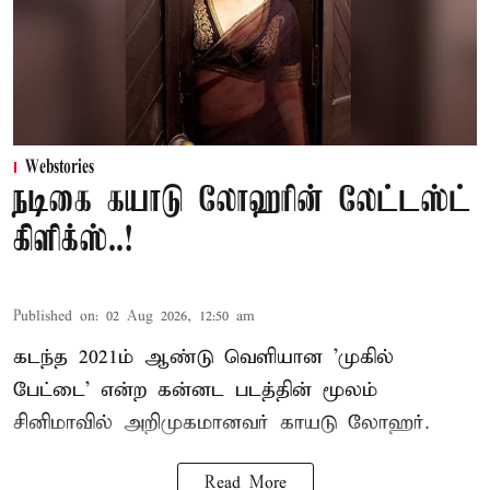
Webstories
நடிகை கயாடு லோஹரின் லேட்டஸ்ட்
கிளிக்ஸ்..!
Published on
:
02 Aug 2026, 12:50 am
கடந்த 2021ம் ஆண்டு வெளியான 'முகில்
பேட்டை' என்ற கன்னட படத்தின் மூலம்
சினிமாவில் அறிமுகமானவர் காயடு லோஹர்.
Read More