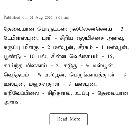
Published on
:
02 Aug 2026, 8:01 am
தேவையான பொருட்கள்: நல்லெண்ணெய் - 3
டேபிள்ஸ்பூன், புளி - சிறிய எலுமிச்சை அளவு,
கருப்பு மிளகு - 2 டீஸ்பூன், சீரகம் - 1 டீஸ்பூன்,
பூண்டு - 10 பல், சின்ன வெங்காயம் - 15,
காய்ந்த மிளகாய் - 2, கடுகு - ½ டீஸ்பூன்,
வெந்தயம் - ¼ டீஸ்பூன், பெருங்காயத்தூள் - ¼
டீஸ்பூன், மஞ்சள்தூள் - ¼ டீஸ்பூன்,
கறிவேப்பிலை - சிறிதளவு, உப்பு - தேவையான
அளவு.
Read More