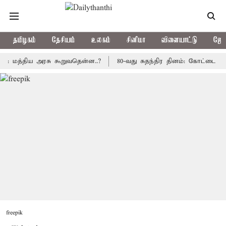
தமிழகம்
தேசியம்
உலகம்
சினிமா
விளையாட்டு
ஜோத
திய அரசு கூறுவதென்ன..?
80-வது சுதந்திர தினம்: கோட்டை கொத்தளத்
freepik