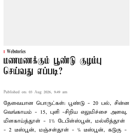
Webstories
மணமணக்கும் பூண்டு குழம்பு
செய்வது எப்படி?
Published on
:
03 Aug 2026, 9:49 am
தேவையான பொருட்கள்: பூண்டு - 20 பல், சின்ன
வெங்காயம் - 15, புளி -சிறிய எலுமிச்சை அளவு,
மிளகாய்த்தூள் - 1½ டேபிள்ஸ்பூன், மல்லித்தூள்
- 2 டீஸ்பூன், மஞ்சள்தூள் - ¼ டீஸ்பூன், கடுகு -