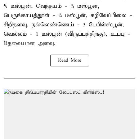
½ டீஸ்பூன், வெந்தயம் - ¼ டீஸ்பூன்,
பெருங்காயத்தூள் - ¼ டீஸ்பூன், கறிவேப்பிலை -
சிறிதளவு, நல்லெண்ணெய் - 3 டேபிள்ஸ்பூன்,
வெல்லம் - 1 டீஸ்பூன் (விருப்பத்திற்கு), உப்பு -
தேவையான அளவு.
Read More