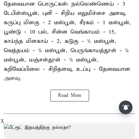
தேவையான பொருட்கள்: நல்லெண்ணெய் - 3
டேபிள்ஸ்பூன், புளி - சிறிய எலுமிச்சை அளவு,
கருப்பு மிளகு - 2 டீஸ்பூன், சீரகம் - 1 டீஸ்பூன்,
பூண்டு - 10 பல், சின்ன வெங்காயம் - 15,
காய்ந்த மிளகாய் - 2, கடுகு - ½ டீஸ்பூன்,
வெந்தயம் - ¼ டீஸ்பூன், பெருங்காயத்தூள் - ¼
டீஸ்பூன், மஞ்சள்தூள் - ¼ டீஸ்பூன்,
கறிவேப்பிலை - சிறிதளவு, உப்பு - தேவையான
அளவு.
Read More
X