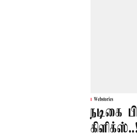
Webstories
நடிகை ப
கிளிக்ஸ்..