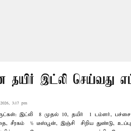
 தயிர் இட்லி செய்வது எப
2026, 3:17 pm
ள்: இட்லி – 8 முதல் 10, தயிர் – 1 டம்ளர், பச்சை
தை, சீரகம் – ½ டீஸ்பூன், இஞ்சி – சிறிய துண்டு, உப