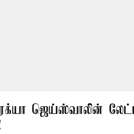
ிரக்யா ஜெய்ஸ்வாலின் லேட்
!