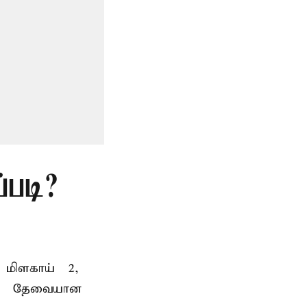
்படி?
 மிளகாய் – 2,
்பு – தேவையான