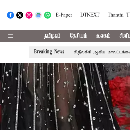
E-Paper
DTNEXT
Thanthi 
தமிழகம்
தேசியம்
உலகம்
சினி
Breaking News
தா
கோவை, தேனி,நீலகிரி ஆகிய மாவட்டங்களுக்கு கன மழை எ