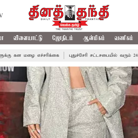
TV
மா
விளையாட்டு
ஜோதிடம்
ஆன்மிகம்
வணிகம்
ச்சரிக்கை
புதுச்சேரி சட்டசபையில் வரும் 24ம் தேதி பட்ஜெட் 