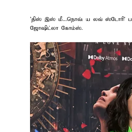
'திஸ் இஸ் மீ...நொவ்: ய லவ் ஸ்டோர
ஜோஷிட்லா கோம்ஸ்.