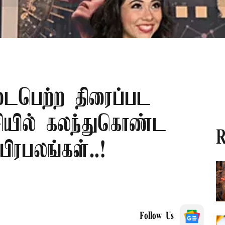
டைபெற்ற திரைப்பட
சியில் கலந்துகொண்ட
R
ிரபலங்கள்..!
Follow Us