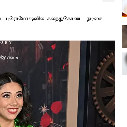
ி' பட புரொமோஷனில் கலந்துகொண்ட நடிகை