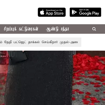
சிறப்புக் கட்டுரைகள்
ஆண்டு சந்தா
தாக்கல் செய்கிறார் முதல்-அமைச்சர் ரங்கசாமி
எதிர்க்கட்சிக