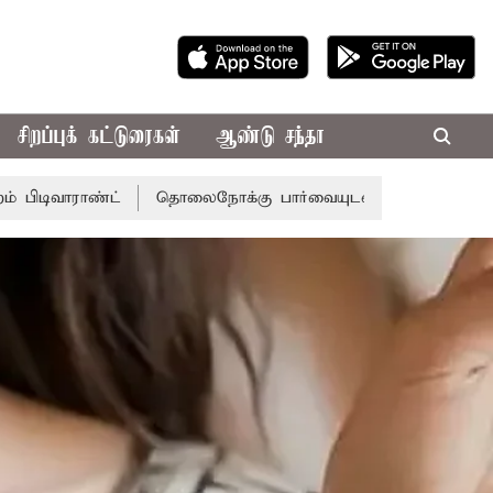
சிறப்புக் கட்டுரைகள்
ஆண்டு சந்தா
தொலைநோக்கு பார்வையுடன் கூடிய வேளாண் பட்ஜெட்: முதல