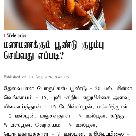
Webstories
மணமணக்கும் பூண்டு குழம்பு
செய்வது எப்படி?
Published on
:
03 Aug 2026, 9:49 am
தேவையான பொருட்கள்: பூண்டு - 20 பல், சின்ன
வெங்காயம் - 15, புளி -சிறிய எலுமிச்சை அளவு,
மிளகாய்த்தூள் - 1½ டேபிள்ஸ்பூன், மல்லித்தூள்
- 2 டீஸ்பூன், மஞ்சள்தூள் - ¼ டீஸ்பூன், கடுகு -
½ டீஸ்பூன், வெந்தயம் - ¼ டீஸ்பூன்,
பெருங்காயத்தூள் - ¼ டீஸ்பூன், கறிவேப்பிலை -