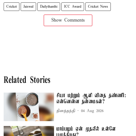
Cricket
Jaiswal
Dailythanthi
ICC Award
Cricket News
Show Comments
Related Stories
சியா மற்றும் ஆளி விதை தண்ணீர்:
என்னென்ன நன்மைகள்?
தினத்தந்தி
04 Aug 2026
மாம்பழம் ஏன் முதலில் உள்ளே
பழுக்கிறது?