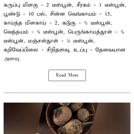
கருப்பு மிளகு - 2 டீஸ்பூன், சீரகம் - 1 டீஸ்பூன்,
பூண்டு - 10 பல், சின்ன வெங்காயம் - 15,
காய்ந்த மிளகாய் - 2, கடுகு - ½ டீஸ்பூன்,
வெந்தயம் - ¼ டீஸ்பூன், பெருங்காயத்தூள் - ¼
டீஸ்பூன், மஞ்சள்தூள் - ¼ டீஸ்பூன்,
கறிவேப்பிலை - சிறிதளவு, உப்பு - தேவையான
அளவு.
Read More