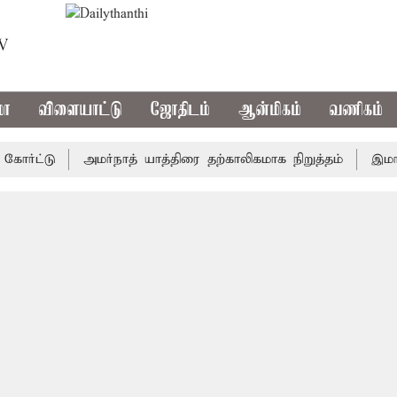
TV
மா
விளையாட்டு
ஜோதிடம்
ஆன்மிகம்
வணிகம்
்டு
அமர்நாத் யாத்திரை தற்காலிகமாக நிறுத்தம்
இமாச்சலத்