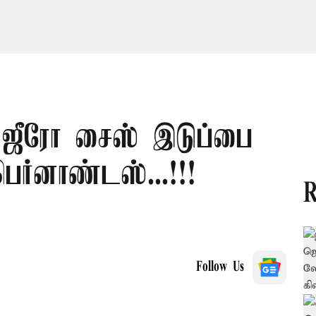
ஜீரோ சைஸ் இடுப்பை
பெர்னாண்டஸ்...!!!
R
Follow Us