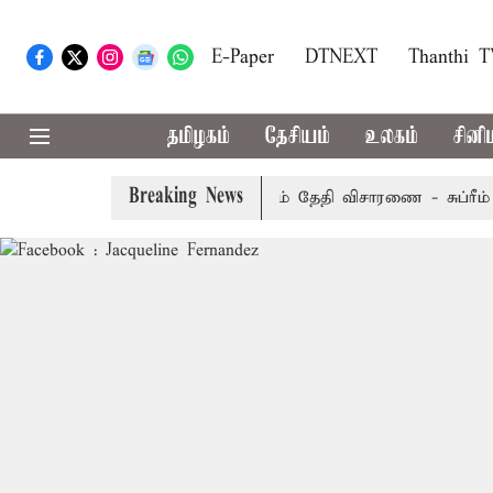
E-Paper
DTNEXT
Thanthi 
தமிழகம்
தேசியம்
உலகம்
சினி
Breaking News
ேல்முறையீட்டு மனு வரும் 14-ம் தேதி விசாரணை - சுப்ரீம் கோர்ட