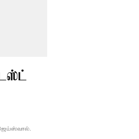
டஸ்ட்
ெய்ஸ்வால்.