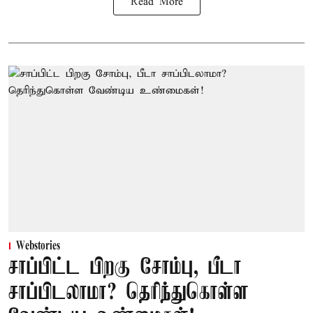
Read More
Webstories
சாப்பிட்ட பிறகு சோம்பு, பீடா
சாப்பிடலாமா? தெரிந்துகொள்ள