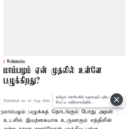
Webstories
மாம்பழம் ஏன் முதலில் உள்ளே
பழுக்கிறது?
தமிழக அரசியலில் உருவாகும் புதிய
Published on
:
03 Aug 2026, 9:18 pm
போட்டி: எதிர்காலத்தில்
விஜய்க்கும், தனுசுக்கும்
மாம்பழம் பழுக்கத் தொடங்கும் போது அதன்
X
இடையேதான் - பிரபல ஜோதிடர்
கணிப்பு
உடலில் இயற்கையாக உருவாகும் எத்திலீன்
என்ற தாவர ஹார்மோன் முக்கிய பங்கு