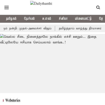
தமிழகம்
தேசியம்
உலகம்
சினிமா
விளையாட்டு
ஜோத
நன்றி: முதல்-அமைச்சர் விஜய்
தமிழ்த்தாய் வாழ்த்து தீர்மானம் நிறைவ
Webstories