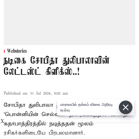
Webstories
நடிகை சோபிதா துலிபாலாவின்
லேட்டஸ்ட் கிளிக்ஸ்..!
Published on
:
31 Jul 2026, 8:02 am
சோபிதா துலிபாலா தமிழ் சினிமாவில்
மாலையில் தங்கம் விலை அதிரடி
உயர்வு
‘பொன்னியின் செல்வன்’ திரைப்படத்தில் வானதி
X
கதாபாத்திரத்தில் நடித்ததன் மூலம்
ரசிகர்களிடையே பிரபலமானார்.