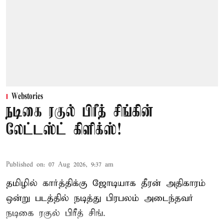
Webstories
நடிகை ரகுல் பிரீத் சிங்கின்
லேட்டஸ்ட் கிளிக்ஸ்!
Published on
:
07 Aug 2026, 9:37 am
தமிழில் கார்த்திக்கு ஜோடியாக தீரன் அதிகாரம்
ஒன்று படத்தில் நடித்து பிரபலம் அடைந்தவர்
நடிகை ரகுல் பிரீத் சிங்.