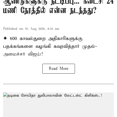
ஆண்டுகளுக்கு நீட்டிப்பு... கடைசி 24
மணி நேரத்தில் என்ன நடந்தது?
Published on
:
01 Aug 2026, 8:16 am
✦ 600 காவல்துறை அதிகாரிகளுக்கு
பதக்கங்களை வழங்கி கவுரவித்தார் முதல்-
அமைச்சர் விஜய்!
Read More