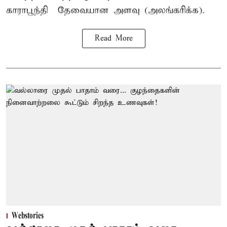
காராபூந்தி – தேவையான அளவு (அலங்கரிக்க).
Read More
Webstories