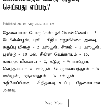
செய்வது எப்படி?
Published on
:
02 Aug 2026, 8:01 am
தேவையான பொருட்கள்: நல்லெண்ணெய் - 3
டேபிள்ஸ்பூன், புளி - சிறிய எலுமிச்சை அளவு,
கருப்பு மிளகு - 2 டீஸ்பூன், சீரகம் - 1 டீஸ்பூன்,
பூண்டு - 10 பல், சின்ன வெங்காயம் - 15,
காய்ந்த மிளகாய் - 2, கடுகு - ½ டீஸ்பூன்,
வெந்தயம் - ¼ டீஸ்பூன், பெருங்காயத்தூள் - ¼
டீஸ்பூன், மஞ்சள்தூள் - ¼ டீஸ்பூன்,
கறிவேப்பிலை - சிறிதளவு, உப்பு - தேவையான
அளவு.
Read More