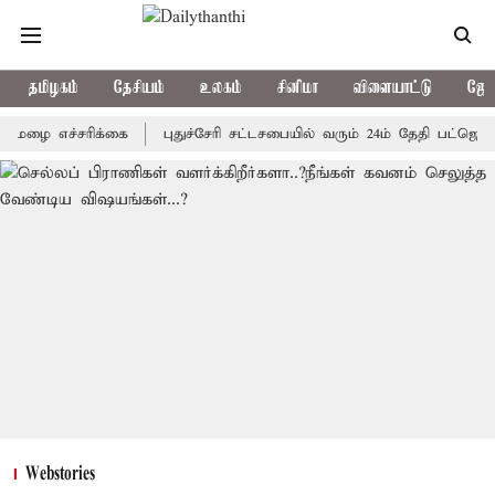
தமிழகம்
தேசியம்
உலகம்
சினிமா
விளையாட்டு
ஜோத
எச்சரிக்கை
புதுச்சேரி சட்டசபையில் வரும் 24ம் தேதி பட்ஜெட் தாக்க
Webstories