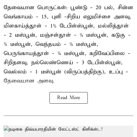
தேவையான பொருட்கள்: பூண்டு - 20 பல், சின்ன
வெங்காயம் - 15, புளி -சிறிய எலுமிச்சை அளவு,
மிளகாய்த்தூள் - 1½ டேபிள்ஸ்பூன், மல்லித்தூள்
- 2 டீஸ்பூன், மஞ்சள்தூள் - ¼ டீஸ்பூன், கடுகு -
½ டீஸ்பூன், வெந்தயம் - ¼ டீஸ்பூன்,
பெருங்காயத்தூள் - ¼ டீஸ்பூன், கறிவேப்பிலை -
சிறிதளவு, நல்லெண்ணெய் - 3 டேபிள்ஸ்பூன்,
வெல்லம் - 1 டீஸ்பூன் (விருப்பத்திற்கு), உப்பு -
தேவையான அளவு.
Read More