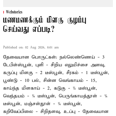
Webstories
மணமணக்கும் மிளகு குழம்பு
செய்வது எப்படி?
Published on
:
02 Aug 2026, 8:01 am
தேவையான பொருட்கள்: நல்லெண்ணெய் - 3
டேபிள்ஸ்பூன், புளி - சிறிய எலுமிச்சை அளவு,
கருப்பு மிளகு - 2 டீஸ்பூன், சீரகம் - 1 டீஸ்பூன்,
பூண்டு - 10 பல், சின்ன வெங்காயம் - 15,
காய்ந்த மிளகாய் - 2, கடுகு - ½ டீஸ்பூன்,
வெந்தயம் - ¼ டீஸ்பூன், பெருங்காயத்தூள் - ¼
டீஸ்பூன், மஞ்சள்தூள் - ¼ டீஸ்பூன்,
கறிவேப்பிலை - சிறிதளவு, உப்பு - தேவையான