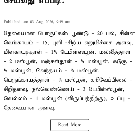
செய்வது எப்படி?
Published on
:
03 Aug 2026, 9:49 am
தேவையான பொருட்கள்: பூண்டு - 20 பல், சின்ன
வெங்காயம் - 15, புளி -சிறிய எலுமிச்சை அளவு,
மிளகாய்த்தூள் - 1½ டேபிள்ஸ்பூன், மல்லித்தூள்
- 2 டீஸ்பூன், மஞ்சள்தூள் - ¼ டீஸ்பூன், கடுகு -
½ டீஸ்பூன், வெந்தயம் - ¼ டீஸ்பூன்,
பெருங்காயத்தூள் - ¼ டீஸ்பூன், கறிவேப்பிலை -
சிறிதளவு, நல்லெண்ணெய் - 3 டேபிள்ஸ்பூன்,
வெல்லம் - 1 டீஸ்பூன் (விருப்பத்திற்கு), உப்பு -
தேவையான அளவு.
Read More