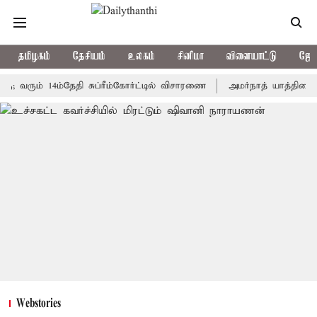
தமிழகம்
தேசியம்
உலகம்
சினிமா
விளையாட்டு
ஜோத
ம் 14ம்தேதி சுப்ரீம்கோர்ட்டில் விசாரணை
அமர்நாத் யாத்திரை தற்காலி
Webstories