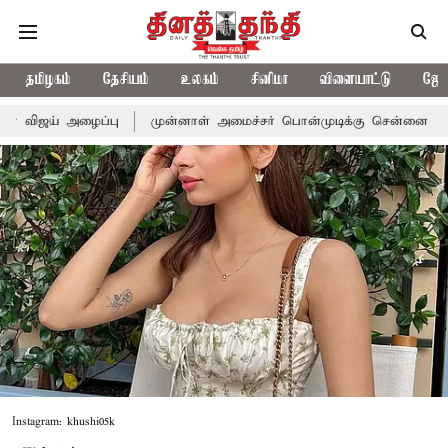
தமிழகம்
தேசியம்
உலகம்
சினிமா
விளையாட்டு
ஜோத
ன்னாள் அமைச்சர் பொன்முடிக்கு சென்னை நீதிமன்றம் பிடிவாராண்ட்
Instagram: khushi05k