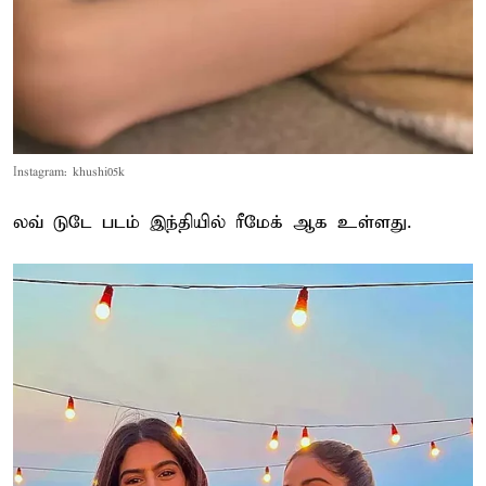
Instagram: khushi05k
லவ் டுடே படம் இந்தியில் ரீமேக் ஆக உள்ளது.