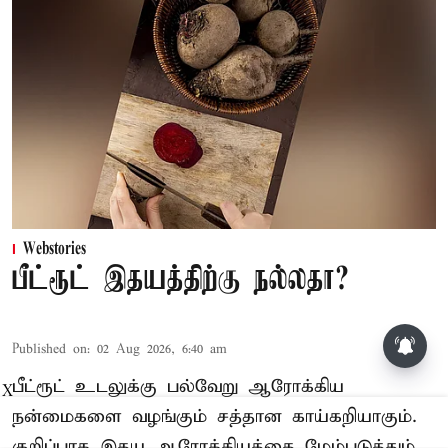
Webstories
பீட்ரூட் இதயத்திற்கு நல்லதா?
Published on
:
02 Aug 2026, 6:40 am
பீட்ரூட் உடலுக்கு பல்வேறு ஆரோக்கிய
X
நன்மைகளை வழங்கும் சத்தான காய்கறியாகும்.
குறிப்பாக இதய ஆரோக்கியத்தை மேம்படுத்தும்