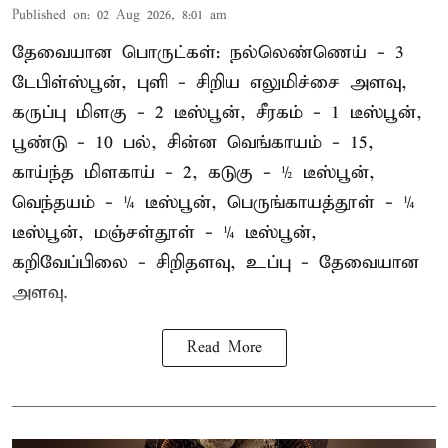
Published on
:
02 Aug 2026, 8:01 am
தேவையான பொருட்கள்: நல்லெண்ணெய் - 3
டேபிள்ஸ்பூன், புளி - சிறிய எலுமிச்சை அளவு,
கருப்பு மிளகு - 2 டீஸ்பூன், சீரகம் - 1 டீஸ்பூன்,
பூண்டு - 10 பல், சின்ன வெங்காயம் - 15,
காய்ந்த மிளகாய் - 2, கடுகு - ½ டீஸ்பூன்,
வெந்தயம் - ¼ டீஸ்பூன், பெருங்காயத்தூள் - ¼
டீஸ்பூன், மஞ்சள்தூள் - ¼ டீஸ்பூன்,
கறிவேப்பிலை - சிறிதளவு, உப்பு - தேவையான
அளவு.
Read More