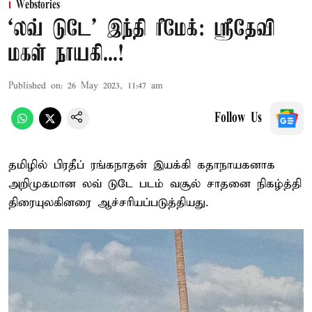
Webstories
‘லவ் டுடே’ இந்தி ரீமேக்: ஸ்ரீதேவி
மகள் நாயகி...!
Published on
:
26 May 2023, 11:47 am
Follow Us
தமிழில் பிரதீப் ரங்கநாதன் இயக்கி கதாநாயகனாக
அறிமுகமான லவ் டுடே படம் வசூல் சாதனை நிகழ்த்தி
திரையுலகினரை ஆச்சரியப்படுத்தியது.