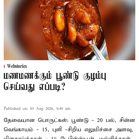
Webstories
மணமணக்கும் பூண்டு குழம்பு
செய்வது எப்படி?
Published on
:
03 Aug 2026, 9:49 am
தேவையான பொருட்கள்: பூண்டு - 20 பல், சின்ன
வெங்காயம் - 15, புளி -சிறிய எலுமிச்சை அளவு,
மிளகாய்த்தூள் - 1½ டேபிள்ஸ்பூன், மல்லித்தூள்