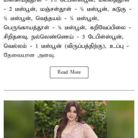
- 2 டீஸ்பூன், மஞ்சள்தூள் - ¼ டீஸ்பூன், கடுகு -
½ டீஸ்பூன், வெந்தயம் - ¼ டீஸ்பூன்,
பெருங்காயத்தூள் - ¼ டீஸ்பூன், கறிவேப்பிலை -
சிறிதளவு, நல்லெண்ணெய் - 3 டேபிள்ஸ்பூன்,
வெல்லம் - 1 டீஸ்பூன் (விருப்பத்திற்கு), உப்பு -
தேவையான அளவு.
Read More