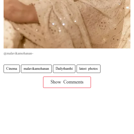
@malavikamohanan-
Cinema
malavikamohanan
Dailythanthi
latest photos
Show Comments