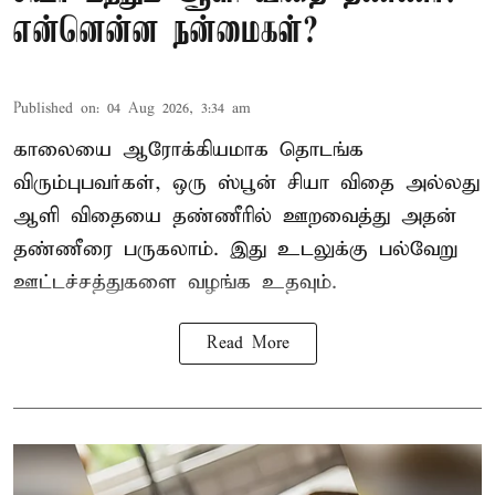
என்னென்ன நன்மைகள்?
Published on
:
04 Aug 2026, 3:34 am
காலையை ஆரோக்கியமாக தொடங்க
விரும்புபவர்கள், ஒரு ஸ்பூன் சியா விதை அல்லது
ஆளி விதையை தண்ணீரில் ஊறவைத்து அதன்
தண்ணீரை பருகலாம். இது உடலுக்கு பல்வேறு
ஊட்டச்சத்துகளை வழங்க உதவும்.
Read More