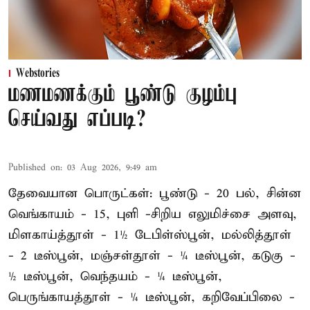
Webstories
மணமணக்கும் பூண்டு குழம்பு
செய்வது எப்படி?
Published on
:
03 Aug 2026, 9:49 am
தேவையான பொருட்கள்: பூண்டு - 20 பல், சின்ன
வெங்காயம் - 15, புளி -சிறிய எலுமிச்சை அளவு,
மிளகாய்த்தூள் - 1½ டேபிள்ஸ்பூன், மல்லித்தூள்
- 2 டீஸ்பூன், மஞ்சள்தூள் - ¼ டீஸ்பூன், கடுகு -
½ டீஸ்பூன், வெந்தயம் - ¼ டீஸ்பூன்,
பெருங்காயத்தூள் - ¼ டீஸ்பூன், கறிவேப்பிலை -