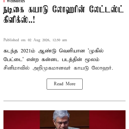
Webstories
நடிகை கயாடு லோஹரின் லேட்டஸ்ட்
கிளிக்ஸ்..!
Published on
:
02 Aug 2026, 12:50 am
கடந்த 2021ம் ஆண்டு வெளியான 'முகில்
பேட்டை' என்ற கன்னட படத்தின் மூலம்
சினிமாவில் அறிமுகமானவர் காயடு லோஹர்.
Read More