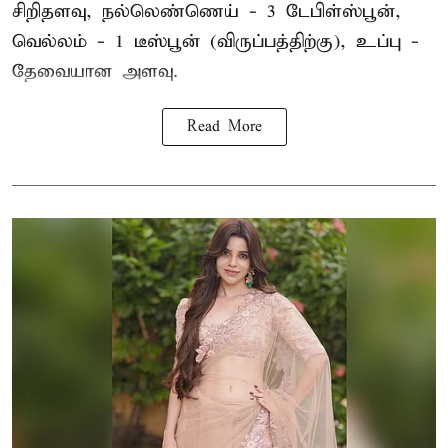
சிறிதளவு, நல்லெண்ணெய் - 3 டேபிள்ஸ்பூன்,
வெல்லம் - 1 டீஸ்பூன் (விருப்பத்திற்கு), உப்பு -
தேவையான அளவு.
Read More