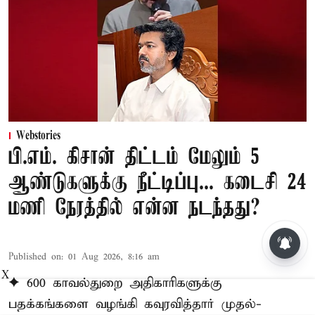
Webstories
பி.எம். கிசான் திட்டம் மேலும் 5
ஆண்டுகளுக்கு நீட்டிப்பு... கடைசி 24
மணி நேரத்தில் என்ன நடந்தது?
Published on
:
01 Aug 2026, 8:16 am
X
✦ 600 காவல்துறை அதிகாரிகளுக்கு
பதக்கங்களை வழங்கி கவுரவித்தார் முதல்-