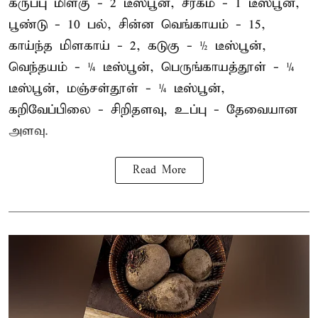
கருப்பு மிளகு - 2 டீஸ்பூன், சீரகம் - 1 டீஸ்பூன்,
பூண்டு - 10 பல், சின்ன வெங்காயம் - 15,
காய்ந்த மிளகாய் - 2, கடுகு - ½ டீஸ்பூன்,
வெந்தயம் - ¼ டீஸ்பூன், பெருங்காயத்தூள் - ¼
டீஸ்பூன், மஞ்சள்தூள் - ¼ டீஸ்பூன்,
கறிவேப்பிலை - சிறிதளவு, உப்பு - தேவையான
அளவு.
Read More