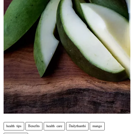
health tips
Benefits
health care
Dailythanthi
mango