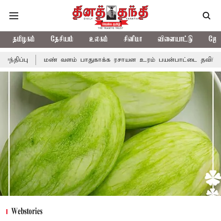
தமிழகம்
தேசியம்
உலகம்
சினிமா
விளையாட்டு
ஜோத
ாதுகாக்க ரசாயன உரம் பயன்பாட்டை தவிர்க்க வேண்டும்: அமைச்சர் வ
Webstories