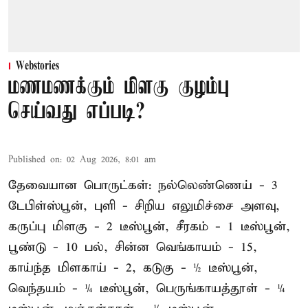
Webstories
மணமணக்கும் மிளகு குழம்பு
செய்வது எப்படி?
Published on
:
02 Aug 2026, 8:01 am
தேவையான பொருட்கள்: நல்லெண்ணெய் - 3
டேபிள்ஸ்பூன், புளி - சிறிய எலுமிச்சை அளவு,
கருப்பு மிளகு - 2 டீஸ்பூன், சீரகம் - 1 டீஸ்பூன்,
பூண்டு - 10 பல், சின்ன வெங்காயம் - 15,
காய்ந்த மிளகாய் - 2, கடுகு - ½ டீஸ்பூன்,
வெந்தயம் - ¼ டீஸ்பூன், பெருங்காயத்தூள் - ¼