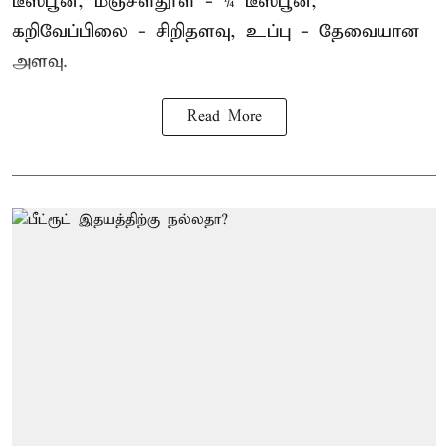
டீஸ்பூன், மஞ்சள்தூள் - ¼ டீஸ்பூன்,
கறிவேப்பிலை - சிறிதளவு, உப்பு - தேவையான
அளவு.
Read More