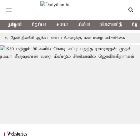
தமிழகம்
தேசியம்
உலகம்
சினிமா
விளையாட்டு
ஜோத
ி,நீலகிரி ஆகிய மாவட்டங்களுக்கு கன மழை எச்சரிக்கை
புதுச்சேர
Webstories