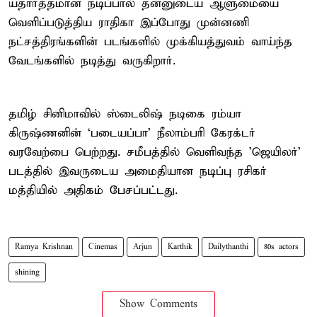
யதார்த்தமான நடிப்பால் தன்னுடைய ஆளுமையை
வெளிப்படுத்திய ராதிகா இப்போது முன்னணி
நட்சத்திரங்களின் படங்களில் முக்கியத்துவம் வாய்ந்த
வேடங்களில் நடித்து வருகிறார்.
தமிழ் சினிமாவில் ஸ்டைலிஷ் நடிகை ரம்யா
கிருஷ்ணனின் `படையப்பா' நீலாம்பரி கேரக்டர்
வரவேற்பை பெற்றது. சமீபத்தில் வெளிவந்த 'ஜெயிலர்'
படத்தில் இவருடைய அமைதியான நடிப்பு ரசிகர்
மத்தியில் அதிகம் பேசப்பட்டது.
Ramya Krishnan
Cinemas
Arjun
Karthik
Dailythanthi
80s actors
shining
Show Comments