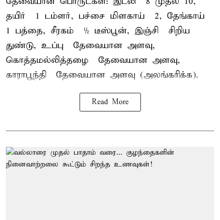
தேவையான பொருட்கள்: இட்லி – 8 முதல் 10,
தயிர் – 1 டம்ளர், பச்சை மிளகாய் – 2, தேங்காய் –
1 பத்தை, சீரகம் – ½ டீஸ்பூன், இஞ்சி – சிறிய
துண்டு, உப்பு – தேவையான அளவு,
கொத்தமல்லித்தழை – தேவையான அளவு,
காராபூந்தி – தேவையான அளவு (அலங்கரிக்க).
Read More