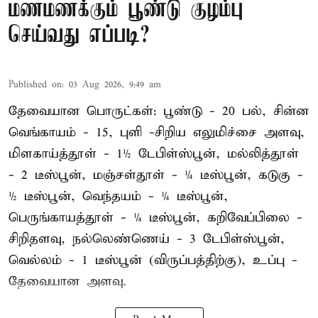
மணமணக்கும் பூண்டு குழம்பு
செய்வது எப்படி?
Published on
:
03 Aug 2026, 9:49 am
தேவையான பொருட்கள்: பூண்டு - 20 பல், சின்ன
வெங்காயம் - 15, புளி -சிறிய எலுமிச்சை அளவு,
மிளகாய்த்தூள் - 1½ டேபிள்ஸ்பூன், மல்லித்தூள்
- 2 டீஸ்பூன், மஞ்சள்தூள் - ¼ டீஸ்பூன், கடுகு -
½ டீஸ்பூன், வெந்தயம் - ¼ டீஸ்பூன்,
பெருங்காயத்தூள் - ¼ டீஸ்பூன், கறிவேப்பிலை -
சிறிதளவு, நல்லெண்ணெய் - 3 டேபிள்ஸ்பூன்,
வெல்லம் - 1 டீஸ்பூன் (விருப்பத்திற்கு), உப்பு -
தேவையான அளவு.