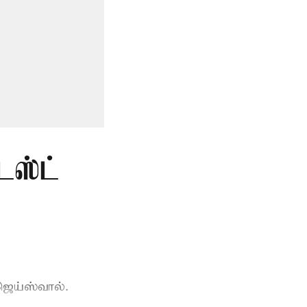
டஸ்ட்
ெய்ஸ்வால்.