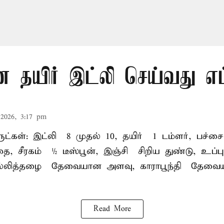
 தயிர் இட்லி செய்வது எப
2026, 3:17 pm
ள்: இட்லி – 8 முதல் 10, தயிர் – 1 டம்ளர், பச்சை
தை, சீரகம் – ½ டீஸ்பூன், இஞ்சி – சிறிய துண்டு, உப
்லித்தழை – தேவையான அளவு, காராபூந்தி – தேவ
Read More