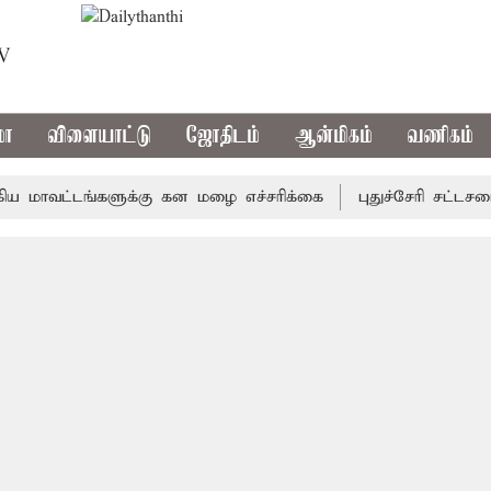
TV
மா
விளையாட்டு
ஜோதிடம்
ஆன்மிகம்
வணிகம்
வட்டங்களுக்கு கன மழை எச்சரிக்கை
புதுச்சேரி சட்டசபையில