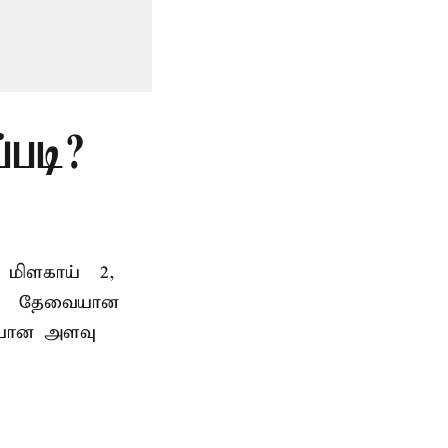
்படி?
 மிளகாய் – 2,
்பு – தேவையான
ையான அளவு