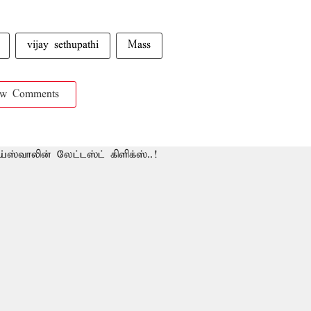
vijay sethupathi
Mass
ow Comments