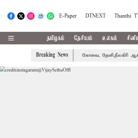
E-Paper
DTNEXT
Thanthi 
தமிழகம்
தேசியம்
உலகம்
சினி
Breaking News
்கை வாபஸ் பெற்றார் சங்கீதா
கோவை, தேனி,நீலகிரி ஆகிய மா