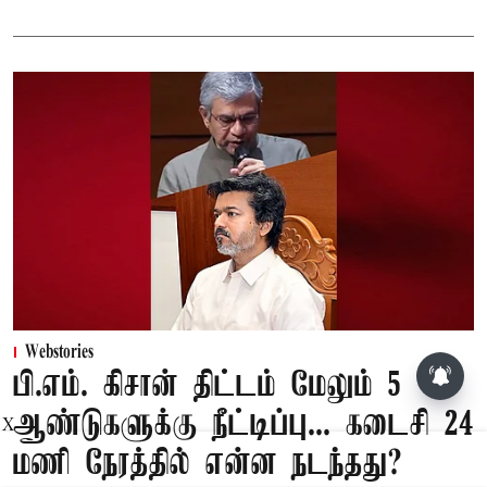
Webstories
பூசணி விதைகள் சாப்பிடுவதால்
பி.எம். கிசான் திட்டம் மேலும் 5
கிடைக்கும் முக்கிய நன்மைகள்
ஆண்டுகளுக்கு நீட்டிப்பு... கடைசி 24
X
மணி நேரத்தில் என்ன நடந்தது?