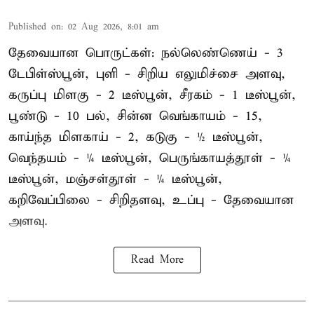
Published on
:
02 Aug 2026, 8:01 am
தேவையான பொருட்கள்: நல்லெண்ணெய் - 3
டேபிள்ஸ்பூன், புளி - சிறிய எலுமிச்சை அளவு,
கருப்பு மிளகு - 2 டீஸ்பூன், சீரகம் - 1 டீஸ்பூன்,
பூண்டு - 10 பல், சின்ன வெங்காயம் - 15,
காய்ந்த மிளகாய் - 2, கடுகு - ½ டீஸ்பூன்,
வெந்தயம் - ¼ டீஸ்பூன், பெருங்காயத்தூள் - ¼
டீஸ்பூன், மஞ்சள்தூள் - ¼ டீஸ்பூன்,
கறிவேப்பிலை - சிறிதளவு, உப்பு - தேவையான
அளவு.
Read More