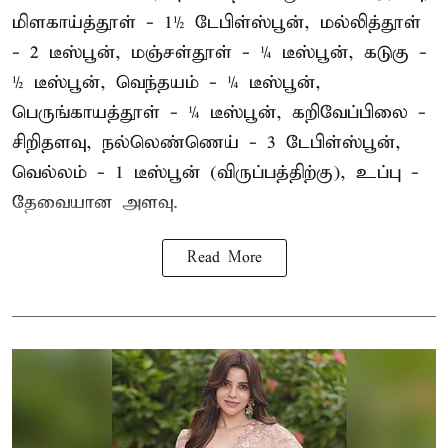
மிளகாய்த்தூள் - 1½ டேபிள்ஸ்பூன், மல்லித்தூள்
- 2 டீஸ்பூன், மஞ்சள்தூள் - ¼ டீஸ்பூன், கடுகு -
½ டீஸ்பூன், வெந்தயம் - ¼ டீஸ்பூன்,
பெருங்காயத்தூள் - ¼ டீஸ்பூன், கறிவேப்பிலை -
சிறிதளவு, நல்லெண்ணெய் - 3 டேபிள்ஸ்பூன்,
வெல்லம் - 1 டீஸ்பூன் (விருப்பத்திற்கு), உப்பு -
தேவையான அளவு.
Read More