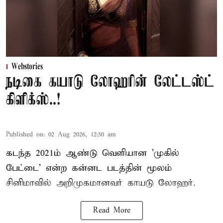
Webstories
நடிகை கயாடு லோஹரின் லேட்டஸ்ட்
கிளிக்ஸ்..!
Published on
:
02 Aug 2026, 12:50 am
கடந்த 2021ம் ஆண்டு வெளியான 'முகில்
பேட்டை' என்ற கன்னட படத்தின் மூலம்
சினிமாவில் அறிமுகமானவர் காயடு லோஹர்.
Read More