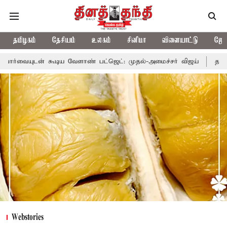
தமிழகம்
தேசியம்
உலகம்
சினிமா
விளையாட்டு
ஜோத
ாண் பட்ஜெட்: முதல்-அமைச்சர் விஜய்
தமிழக அரசியலில் பரபரப்பு;
Webstories