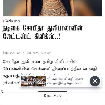
Webstories
நடிகை சோபிதா துலிபாலாவின்
லேட்டஸ்ட் கிளிக்ஸ்..!
Published on
:
31 Jul 2026, 8:02 am
சோபிதா துலிபாலா தமிழ் சினிமாவில்
‘பொன்னியின் செல்வன்’ திரைப்படத்தில் வானதி
கதாபாத்திரத்தில் நடித்ததன் மூலம்
சட்டசபையில் பட்ஜெட் மீதான
ரசிகர்களிடையே பிரபலமானார்.
விவாதம் இன்று தொடக்கம்:
X
Read More