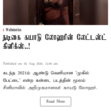
Webstories
நடிகை கயாடு லோஹரின் லேட்டஸ்ட்
கிளிக்ஸ்..!
Published on
:
02 Aug 2026, 12:50 am
கடந்த 2021ம் ஆண்டு வெளியான 'முகில்
பேட்டை' என்ற கன்னட படத்தின் மூலம்
சினிமாவில் அறிமுகமானவர் காயடு லோஹர்.
Read More