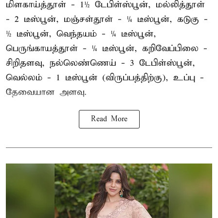
மிளகாய்த்தூள் - 1½ டேபிள்ஸ்பூன், மல்லித்தூள்
- 2 டீஸ்பூன், மஞ்சள்தூள் - ¼ டீஸ்பூன், கடுகு -
½ டீஸ்பூன், வெந்தயம் - ¼ டீஸ்பூன்,
பெருங்காயத்தூள் - ¼ டீஸ்பூன், கறிவேப்பிலை -
சிறிதளவு, நல்லெண்ணெய் - 3 டேபிள்ஸ்பூன்,
வெல்லம் - 1 டீஸ்பூன் (விருப்பத்திற்கு), உப்பு -
தேவையான அளவு.
Read More