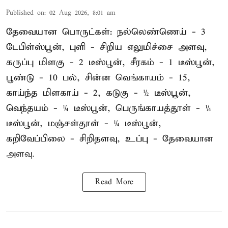
Published on
:
02 Aug 2026, 8:01 am
தேவையான பொருட்கள்: நல்லெண்ணெய் - 3
டேபிள்ஸ்பூன், புளி - சிறிய எலுமிச்சை அளவு,
கருப்பு மிளகு - 2 டீஸ்பூன், சீரகம் - 1 டீஸ்பூன்,
பூண்டு - 10 பல், சின்ன வெங்காயம் - 15,
காய்ந்த மிளகாய் - 2, கடுகு - ½ டீஸ்பூன்,
வெந்தயம் - ¼ டீஸ்பூன், பெருங்காயத்தூள் - ¼
டீஸ்பூன், மஞ்சள்தூள் - ¼ டீஸ்பூன்,
கறிவேப்பிலை - சிறிதளவு, உப்பு - தேவையான
அளவு.
Read More