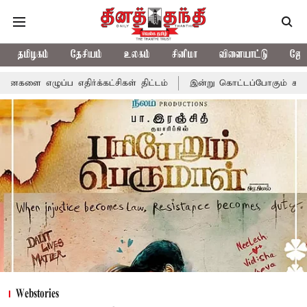
தமிழகம்
தேசியம்
உலகம்
சினிமா
விளையாட்டு
ஜோத
்கட்சிகள் திட்டம்
இன்று கொட்டப்போகும் கனமழை.. எந்தெந்த மாவட்
Webstories