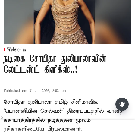
Webstories
நடிகை சோபிதா துலிபாலாவின்
லேட்டஸ்ட் கிளிக்ஸ்..!
Published on
:
31 Jul 2026, 8:02 am
சோபிதா துலிபாலா தமிழ் சினிமாவில்
திமுக முன்னாள் அமைச்சர்
பொன்முடிக்கு பிடிவாரண்ட்
‘பொன்னியின் செல்வன்’ திரைப்படத்தில் வானதி
X
கதாபாத்திரத்தில் நடித்ததன் மூலம்
ரசிகர்களிடையே பிரபலமானார்.