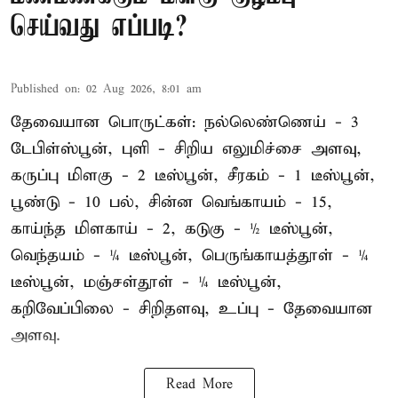
செய்வது எப்படி?
Published on
:
02 Aug 2026, 8:01 am
தேவையான பொருட்கள்: நல்லெண்ணெய் - 3
டேபிள்ஸ்பூன், புளி - சிறிய எலுமிச்சை அளவு,
கருப்பு மிளகு - 2 டீஸ்பூன், சீரகம் - 1 டீஸ்பூன்,
பூண்டு - 10 பல், சின்ன வெங்காயம் - 15,
காய்ந்த மிளகாய் - 2, கடுகு - ½ டீஸ்பூன்,
வெந்தயம் - ¼ டீஸ்பூன், பெருங்காயத்தூள் - ¼
டீஸ்பூன், மஞ்சள்தூள் - ¼ டீஸ்பூன்,
கறிவேப்பிலை - சிறிதளவு, உப்பு - தேவையான
அளவு.
Read More