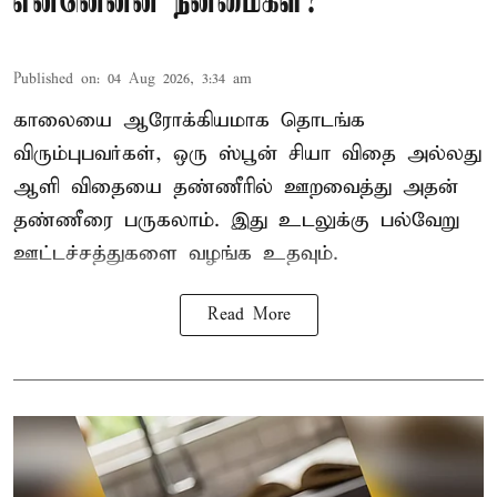
என்னென்ன நன்மைகள்?
Published on
:
04 Aug 2026, 3:34 am
காலையை ஆரோக்கியமாக தொடங்க
விரும்புபவர்கள், ஒரு ஸ்பூன் சியா விதை அல்லது
ஆளி விதையை தண்ணீரில் ஊறவைத்து அதன்
தண்ணீரை பருகலாம். இது உடலுக்கு பல்வேறு
ஊட்டச்சத்துகளை வழங்க உதவும்.
Read More