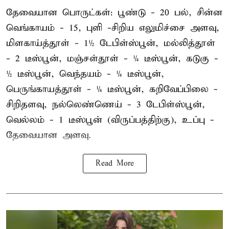
தேவையான பொருட்கள்: பூண்டு - 20 பல், சின்ன
வெங்காயம் - 15, புளி -சிறிய எலுமிச்சை அளவு,
மிளகாய்த்தூள் - 1½ டேபிள்ஸ்பூன், மல்லித்தூள்
- 2 டீஸ்பூன், மஞ்சள்தூள் - ¼ டீஸ்பூன், கடுகு -
½ டீஸ்பூன், வெந்தயம் - ¼ டீஸ்பூன்,
பெருங்காயத்தூள் - ¼ டீஸ்பூன், கறிவேப்பிலை -
சிறிதளவு, நல்லெண்ணெய் - 3 டேபிள்ஸ்பூன்,
வெல்லம் - 1 டீஸ்பூன் (விருப்பத்திற்கு), உப்பு -
தேவையான அளவு.
Read More