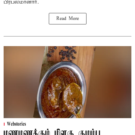
பிரபலமானார்.
Read More
Webstories
மணமணக்கும் மிளகு குழம்பு