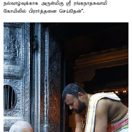
நல்வாழ்வுக்காக அருள்மிகு ஶ்ரீ ரங்கநாதசுவாமி
கோயிலில் பிரார்த்தனை செய்தேன்".