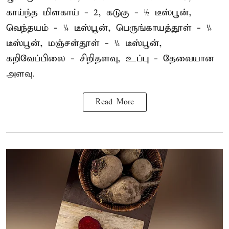
காய்ந்த மிளகாய் - 2, கடுகு - ½ டீஸ்பூன்,
வெந்தயம் - ¼ டீஸ்பூன், பெருங்காயத்தூள் - ¼
டீஸ்பூன், மஞ்சள்தூள் - ¼ டீஸ்பூன்,
கறிவேப்பிலை - சிறிதளவு, உப்பு - தேவையான
அளவு.
Read More