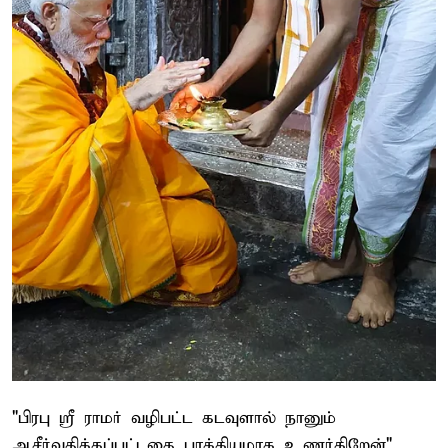
"பிரபு ஸ்ரீ ராமர் வழிபட்ட கடவுளால் நானும்
ஆசீர்வதிக்கப்பட்டதை பாக்கியமாக உணர்கிறேன்".