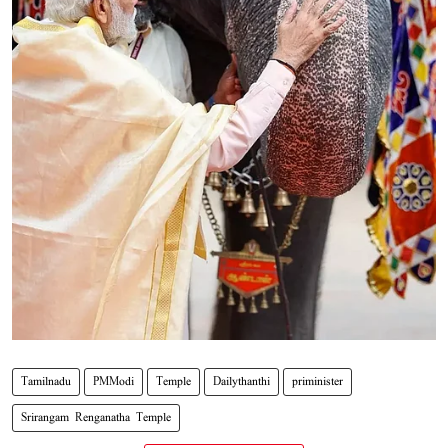
Tamilnadu
PMModi
Temple
Dailythanthi
priminister
Srirangam Renganatha Temple