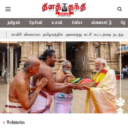
தமிழகம்
தேசியம்
உலகம்
சினிமா
விளையாட்டு
ஜோத
 தமிழகத்தில் அனைத்து கட்சி கூட்டத்தை நடத்தாது ஏன்? உதயநிதி ஸ்டாலின
Webstories