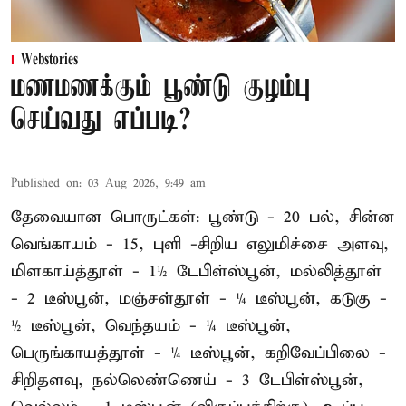
Webstories
மணமணக்கும் பூண்டு குழம்பு
செய்வது எப்படி?
Published on
:
03 Aug 2026, 9:49 am
தேவையான பொருட்கள்: பூண்டு - 20 பல், சின்ன
வெங்காயம் - 15, புளி -சிறிய எலுமிச்சை அளவு,
மிளகாய்த்தூள் - 1½ டேபிள்ஸ்பூன், மல்லித்தூள்
- 2 டீஸ்பூன், மஞ்சள்தூள் - ¼ டீஸ்பூன், கடுகு -
½ டீஸ்பூன், வெந்தயம் - ¼ டீஸ்பூன்,
பெருங்காயத்தூள் - ¼ டீஸ்பூன், கறிவேப்பிலை -
சிறிதளவு, நல்லெண்ணெய் - 3 டேபிள்ஸ்பூன்,