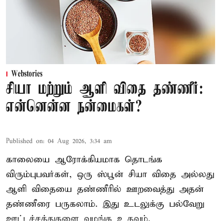
Webstories
சியா மற்றும் ஆளி விதை தண்ணீர்:
என்னென்ன நன்மைகள்?
Published on
:
04 Aug 2026, 3:34 am
காலையை ஆரோக்கியமாக தொடங்க
விரும்புபவர்கள், ஒரு ஸ்பூன் சியா விதை அல்லது
ஆளி விதையை தண்ணீரில் ஊறவைத்து அதன்
தண்ணீரை பருகலாம். இது உடலுக்கு பல்வேறு
ஊட்டச்சத்துகளை வழங்க உதவும்.