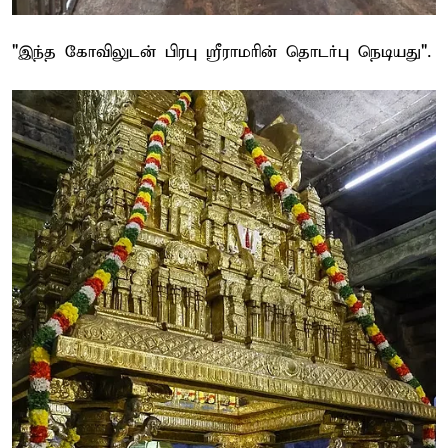
"இந்த கோவிலுடன் பிரபு ஶ்ரீராமரின் தொடர்பு நெடியது".