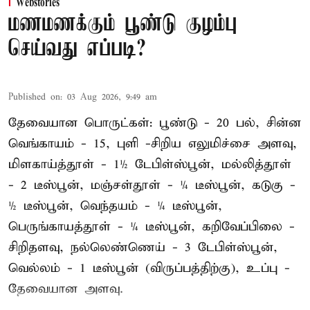
Webstories
மணமணக்கும் பூண்டு குழம்பு
செய்வது எப்படி?
Published on
:
03 Aug 2026, 9:49 am
தேவையான பொருட்கள்: பூண்டு - 20 பல், சின்ன
வெங்காயம் - 15, புளி -சிறிய எலுமிச்சை அளவு,
மிளகாய்த்தூள் - 1½ டேபிள்ஸ்பூன், மல்லித்தூள்
- 2 டீஸ்பூன், மஞ்சள்தூள் - ¼ டீஸ்பூன், கடுகு -
½ டீஸ்பூன், வெந்தயம் - ¼ டீஸ்பூன்,
பெருங்காயத்தூள் - ¼ டீஸ்பூன், கறிவேப்பிலை -
சிறிதளவு, நல்லெண்ணெய் - 3 டேபிள்ஸ்பூன்,
வெல்லம் - 1 டீஸ்பூன் (விருப்பத்திற்கு), உப்பு -
தேவையான அளவு.