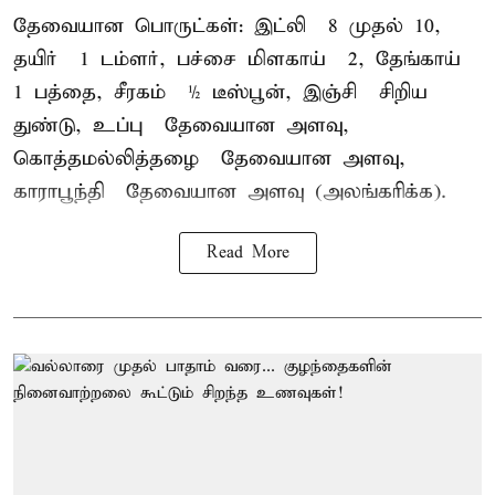
தேவையான பொருட்கள்: இட்லி – 8 முதல் 10,
தயிர் – 1 டம்ளர், பச்சை மிளகாய் – 2, தேங்காய் –
1 பத்தை, சீரகம் – ½ டீஸ்பூன், இஞ்சி – சிறிய
துண்டு, உப்பு – தேவையான அளவு,
கொத்தமல்லித்தழை – தேவையான அளவு,
காராபூந்தி – தேவையான அளவு (அலங்கரிக்க).
Read More