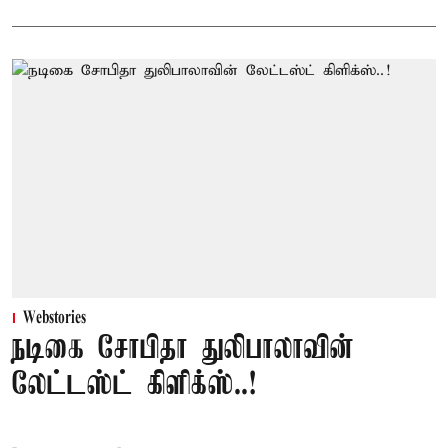
Webstories
நடிகை சோபிதா துலிபாலாவின்
லேட்டஸ்ட் கிளிக்ஸ்..!