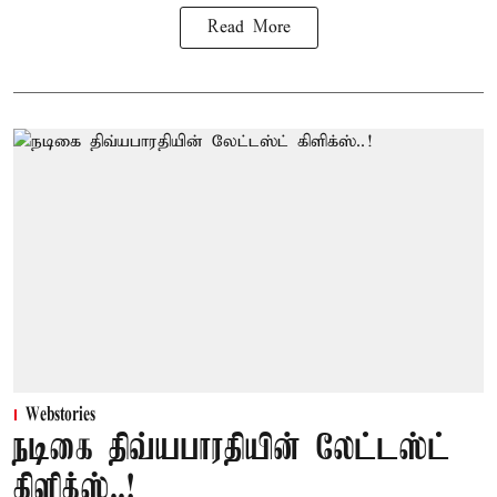
Read More
Webstories
நடிகை திவ்யபாரதியின் லேட்டஸ்ட்
கிளிக்ஸ்..!