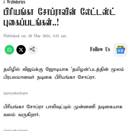
Webstories
பிரியங்கா சோப்ராவின் லேட்டஸ்ட்
புகைப்படங்கள்..!
Published on
:
20 Mar 2024, 5:52 am
Follow Us
தமிழில் விஜய்க்கு ஜோடியாக 'தமிழன்'படத்தின் மூலம்
பிரபலமானவர் நடிகை பிரியங்கா சோப்ரா.
@priyankachopra
பிரியங்கா சோப்ரா பாலிவுட்டில் முன்னணி நடிகையாக
வலம் வருகிறார்.
@priyankachopra