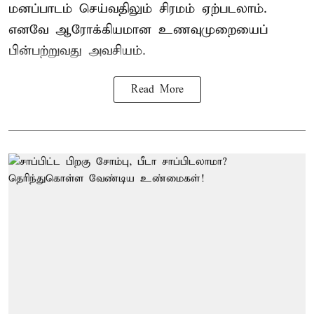
மனப்பாடம் செய்வதிலும் சிரமம் ஏற்படலாம்.
எனவே ஆரோக்கியமான உணவுமுறையைப்
பின்பற்றுவது அவசியம்.
Read More