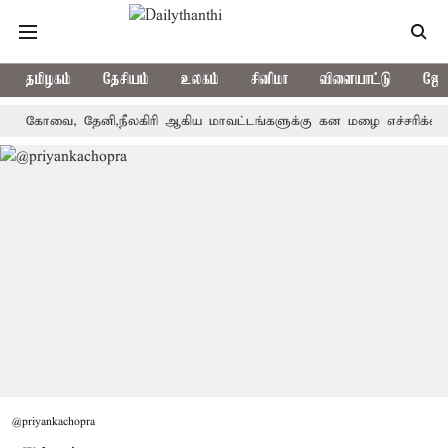
தமிழகம்
தேசியம்
உலகம்
சினிமா
விளையாட்டு
ஜோத
வை, தேனி,நீலகிரி ஆகிய மாவட்டங்களுக்கு கன மழை எச்சரிக்கை
பு
@priyankachopra