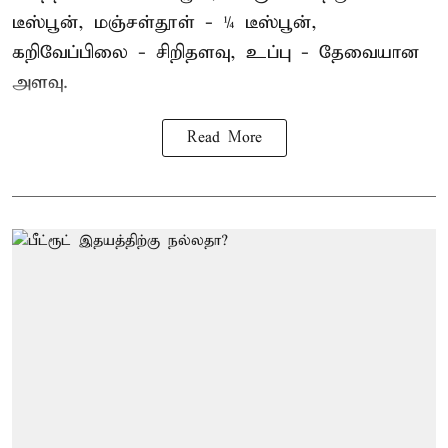
டீஸ்பூன், மஞ்சள்தூள் - ¼ டீஸ்பூன்,
கறிவேப்பிலை - சிறிதளவு, உப்பு - தேவையான
அளவு.
Read More