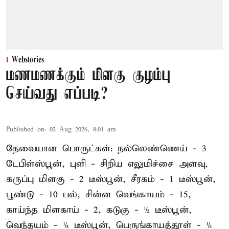
Webstories
மணமணக்கும் மிளகு குழம்பு
செய்வது எப்படி?
Published on
:
02 Aug 2026, 8:01 am
தேவையான பொருட்கள்: நல்லெண்ணெய் - 3
டேபிள்ஸ்பூன், புளி - சிறிய எலுமிச்சை அளவு,
கருப்பு மிளகு - 2 டீஸ்பூன், சீரகம் - 1 டீஸ்பூன்,
பூண்டு - 10 பல், சின்ன வெங்காயம் - 15,
காய்ந்த மிளகாய் - 2, கடுகு - ½ டீஸ்பூன்,
வெந்தயம் - ¼ டீஸ்பூன், பெருங்காயத்தூள் - ¼