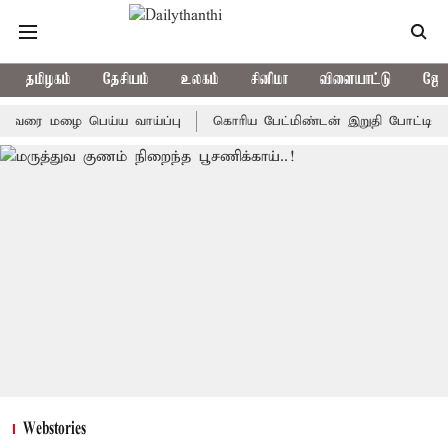
தமிழகம்
தேசியம்
உலகம்
சினிமா
விளையாட்டு
ஜோத
மழை பெய்ய வாய்ப்பு
கொரிய பேட்மிண்டன் இறுதி போட்டி; இந்திய வ
Webstories