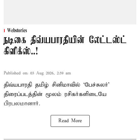
Webstories
நடிகை திவ்யபாரதியின் லேட்டஸ்ட்
கிளிக்ஸ்..!
Published on
:
03 Aug 2026, 2:59 am
திவ்யபாரதி தமிழ் சினிமாவில் ‘பேச்சுலர்’
திரைப்படத்தின் மூலம் ரசிகர்களிடையே
பிரபலமானார்.
Read More