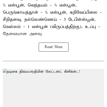
½ டீஸ்பூன், வெந்தயம் - ¼ டீஸ்பூன்,
பெருங்காயத்தூள் - ¼ டீஸ்பூன், கறிவேப்பிலை -
சிறிதளவு, நல்லெண்ணெய் - 3 டேபிள்ஸ்பூன்,
வெல்லம் - 1 டீஸ்பூன் (விருப்பத்திற்கு), உப்பு -
தேவையான அளவு.
Read More