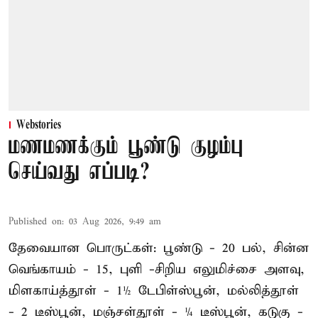
Webstories
மணமணக்கும் பூண்டு குழம்பு
செய்வது எப்படி?
Published on
:
03 Aug 2026, 9:49 am
தேவையான பொருட்கள்: பூண்டு - 20 பல், சின்ன
வெங்காயம் - 15, புளி -சிறிய எலுமிச்சை அளவு,
மிளகாய்த்தூள் - 1½ டேபிள்ஸ்பூன், மல்லித்தூள்
- 2 டீஸ்பூன், மஞ்சள்தூள் - ¼ டீஸ்பூன், கடுகு -