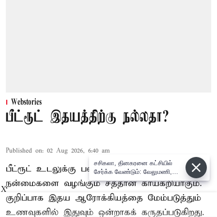
Webstories
பீட்ரூட் இதயத்திற்கு நல்லதா?
Published on
:
02 Aug 2026, 6:40 am
சசிகலா, தினகரனை கட்சியில்
பீட்ரூட் உடலுக்கு பல்வேறு ஆரோக்கிய
சேர்க்க வேண்டும்: வேலுமணி,
விஸ்வநாதன் மீண்டும் போர்க்கொடி
நன்மைகளை வழங்கும் சத்தான காய்கறியாகும்.
X
குறிப்பாக இதய ஆரோக்கியத்தை மேம்படுத்தும்
உணவுகளில் இதுவும் ஒன்றாகக் கருதப்படுகிறது.