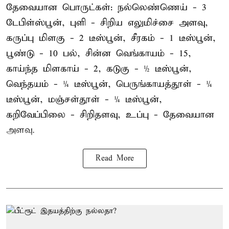
தேவையான பொருட்கள்: நல்லெண்ணெய் - 3
டேபிள்ஸ்பூன், புளி - சிறிய எலுமிச்சை அளவு,
கருப்பு மிளகு - 2 டீஸ்பூன், சீரகம் - 1 டீஸ்பூன்,
பூண்டு - 10 பல், சின்ன வெங்காயம் - 15,
காய்ந்த மிளகாய் - 2, கடுகு - ½ டீஸ்பூன்,
வெந்தயம் - ¼ டீஸ்பூன், பெருங்காயத்தூள் - ¼
டீஸ்பூன், மஞ்சள்தூள் - ¼ டீஸ்பூன்,
கறிவேப்பிலை - சிறிதளவு, உப்பு - தேவையான
அளவு.
Read More