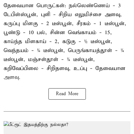
தேவையான பொருட்கள்: நல்லெண்ணெய் - 3
டேபிள்ஸ்பூன், புளி - சிறிய எலுமிச்சை அளவு,
கருப்பு மிளகு - 2 டீஸ்பூன், சீரகம் - 1 டீஸ்பூன்,
பூண்டு - 10 பல், சின்ன வெங்காயம் - 15,
காய்ந்த மிளகாய் - 2, கடுகு - ½ டீஸ்பூன்,
வெந்தயம் - ¼ டீஸ்பூன், பெருங்காயத்தூள் - ¼
டீஸ்பூன், மஞ்சள்தூள் - ¼ டீஸ்பூன்,
கறிவேப்பிலை - சிறிதளவு, உப்பு - தேவையான
அளவு.
Read More