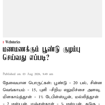
Webstories
மணமணக்கும் பூண்டு குழம்பு
செய்வது எப்படி?
Published on
:
03 Aug 2026, 9:49 am
தேவையான பொருட்கள்: பூண்டு - 20 பல், சின்ன
வெங்காயம் - 15, புளி -சிறிய எலுமிச்சை அளவு,
மிளகாய்த்தூள் - 1½ டேபிள்ஸ்பூன், மல்லித்தூள்
- 2 டீஸ்பூன், மஞ்சள்தூள் - ¼ டீஸ்பூன், கடுகு -