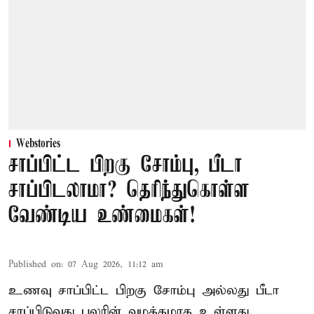
Webstories
சாப்பிட்ட பிறகு சோம்பு, பீடா
சாப்பிடலாமா? தெரிந்துகொள்ள
வேண்டிய உண்மைகள்!
Published on
:
07 Aug 2026, 11:12 am
உணவு சாப்பிட்ட பிறகு சோம்பு அல்லது பீடா
சாப்பிடுவது பலரின் வழக்கமாக உள்ளது.