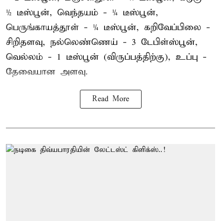
½ டீஸ்பூன், வெந்தயம் - ¼ டீஸ்பூன்,
பெருங்காயத்தூள் - ¼ டீஸ்பூன், கறிவேப்பிலை -
சிறிதளவு, நல்லெண்ணெய் - 3 டேபிள்ஸ்பூன்,
வெல்லம் - 1 டீஸ்பூன் (விருப்பத்திற்கு), உப்பு -
தேவையான அளவு.
Read More