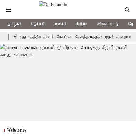
தமிழகம்
தேசியம்
உலகம்
சினிமா
விளையாட்டு
ஜோத
80-வது சுதந்திர தினம்: கோட்டை கொத்தளத்தில் முதல் முறையாக தேசிய க
Webstories