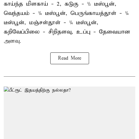
காய்ந்த மிளகாய் - 2, கடுகு - ½ டீஸ்பூன்,
வெந்தயம் - ¼ டீஸ்பூன், பெருங்காயத்தூள் - ¼
டீஸ்பூன், மஞ்சள்தூள் - ¼ டீஸ்பூன்,
கறிவேப்பிலை - சிறிதளவு, உப்பு - தேவையான
அளவு.
Read More