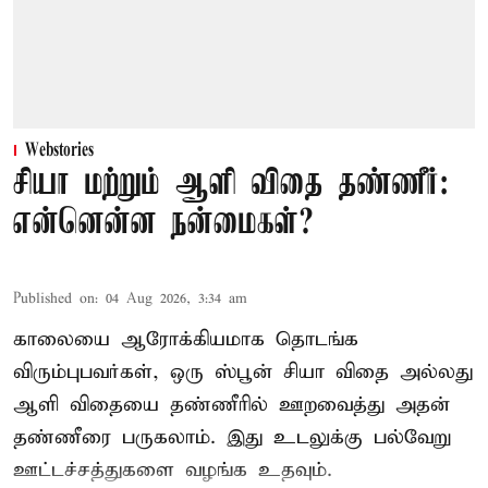
Webstories
சியா மற்றும் ஆளி விதை தண்ணீர்:
என்னென்ன நன்மைகள்?
Published on
:
04 Aug 2026, 3:34 am
காலையை ஆரோக்கியமாக தொடங்க
விரும்புபவர்கள், ஒரு ஸ்பூன் சியா விதை அல்லது
ஆளி விதையை தண்ணீரில் ஊறவைத்து அதன்
தண்ணீரை பருகலாம். இது உடலுக்கு பல்வேறு
ஊட்டச்சத்துகளை வழங்க உதவும்.