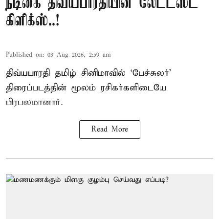
நடிகை திவ்யபாரதியின் லேட்டஸ்ட்
கிளிக்ஸ்..!
Published on
:
03 Aug 2026, 2:59 am
திவ்யபாரதி தமிழ் சினிமாவில் ‘பேச்சுலர்’
திரைப்படத்தின் மூலம் ரசிகர்களிடையே
பிரபலமானார்.
Read More