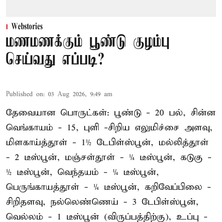
Webstories
மணமணக்கும் பூண்டு குழம்பு
செய்வது எப்படி?
Published on
:
03 Aug 2026, 9:49 am
தேவையான பொருட்கள்: பூண்டு - 20 பல், சின்ன
வெங்காயம் - 15, புளி -சிறிய எலுமிச்சை அளவு,
மிளகாய்த்தூள் - 1½ டேபிள்ஸ்பூன், மல்லித்தூள்
- 2 டீஸ்பூன், மஞ்சள்தூள் - ¼ டீஸ்பூன், கடுகு -
½ டீஸ்பூன், வெந்தயம் - ¼ டீஸ்பூன்,
பெருங்காயத்தூள் - ¼ டீஸ்பூன், கறிவேப்பிலை -
சிறிதளவு, நல்லெண்ணெய் - 3 டேபிள்ஸ்பூன்,
வெல்லம் - 1 டீஸ்பூன் (விருப்பத்திற்கு), உப்பு -