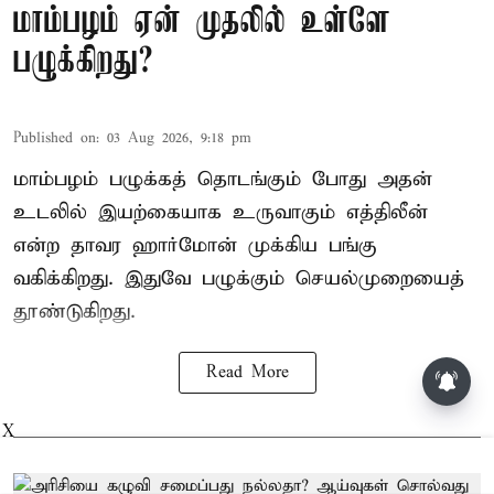
மாம்பழம் ஏன் முதலில் உள்ளே
பழுக்கிறது?
Published on
:
03 Aug 2026, 9:18 pm
மாம்பழம் பழுக்கத் தொடங்கும் போது அதன்
உடலில் இயற்கையாக உருவாகும் எத்திலீன்
என்ற தாவர ஹார்மோன் முக்கிய பங்கு
வகிக்கிறது. இதுவே பழுக்கும் செயல்முறையைத்
தூண்டுகிறது.
Read More
தமிழக அரசியலில் உருவாகும் புதிய
போட்டி: எதிர்காலத்தில்
விஜய்க்கும், தனுசுக்கும்
X
இடையேதான் - பிரபல ஜோதிடர்
கணிப்பு