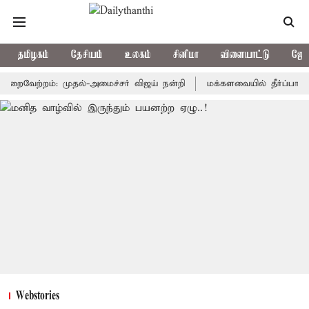
தமிழகம்
தேசியம்
உலகம்
சினிமா
விளையாட்டு
ஜோத
வேற்றம்: முதல்-அமைச்சர் விஜய் நன்றி
மக்களவையில் தீர்ப்பாய சீர்தி
Webstories