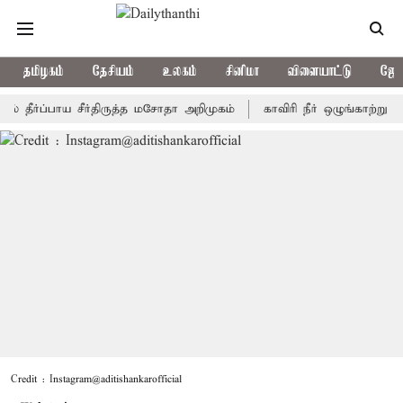
தமிழகம்
தேசியம்
உலகம்
சினிமா
விளையாட்டு
ஜோத
ப்பாய சீர்திருத்த மசோதா அறிமுகம்
காவிரி நீர் ஒழுங்காற்று குழு நா
Credit : Instagram@aditishankarofficial