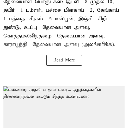
தேவையான பொருட்கள்: இட்லி – 8 முதல் 10,
தயிர் – 1 டம்ளர், பச்சை மிளகாய் – 2, தேங்காய் –
1 பத்தை, சீரகம் – ½ டீஸ்பூன், இஞ்சி – சிறிய
துண்டு, உப்பு – தேவையான அளவு,
கொத்தமல்லித்தழை – தேவையான அளவு,
காராபூந்தி – தேவையான அளவு (அலங்கரிக்க).
Read More