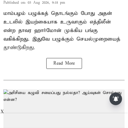
Published on
:
03 Aug 2026, 9:18 pm
மாம்பழம் பழுக்கத் தொடங்கும் போது அதன்
உடலில் இயற்கையாக உருவாகும் எத்திலீன்
என்ற தாவர ஹார்மோன் முக்கிய பங்கு
வகிக்கிறது. இதுவே பழுக்கும் செயல்முறையைத்
தூண்டுகிறது.
Read More
ஸ்ரீரங்கம் பரமபத நாதர்
சன்னதியில் ஆடிப்பூர உற்சவம்: 6ம்
நாளில் அழகர் திருக்கோல சேவை
X