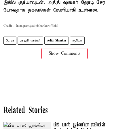
இதில் சூர்யாவுடன், அதிதி ஷங்கர் ஜோடி சேர
போவதாக தகவல்கள் வெளியாகி உள்ளன.
Credit : Instagram@aditishankarofficial
Surya
அதிதி ஷங்கர்
Aditi Shankar
சூரியா
Show Comments
Related Stories
பிக் பாஸ் பூர்ணிமா ரவியின்