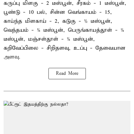
கருப்பு மிளகு - 2 டீஸ்பூன், சீரகம் - 1 டீஸ்பூன்,
பூண்டு - 10 பல், சின்ன வெங்காயம் - 15,
காய்ந்த மிளகாய் - 2, கடுகு - ½ டீஸ்பூன்,
வெந்தயம் - ¼ டீஸ்பூன், பெருங்காயத்தூள் - ¼
டீஸ்பூன், மஞ்சள்தூள் - ¼ டீஸ்பூன்,
கறிவேப்பிலை - சிறிதளவு, உப்பு - தேவையான
அளவு.
Read More