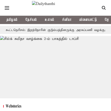
தமிழகம்
தேசியம்
உலகம்
சினிமா
விளையாட்டு
ஜோத
ட்டநெரிசல்: இறந்தோரின் குடும்பத்தினருக்கு அரசுப்பணி வழக்கு; வரும் 14ம்
Webstories