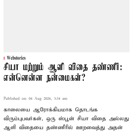
Webstories
சியா மற்றும் ஆளி விதை தண்ணீர்:
என்னென்ன நன்மைகள்?
Published on
:
04 Aug 2026, 3:34 am
காலையை ஆரோக்கியமாக தொடங்க
விரும்புபவர்கள், ஒரு ஸ்பூன் சியா விதை அல்லது
ஆளி விதையை தண்ணீரில் ஊறவைத்து அதன்