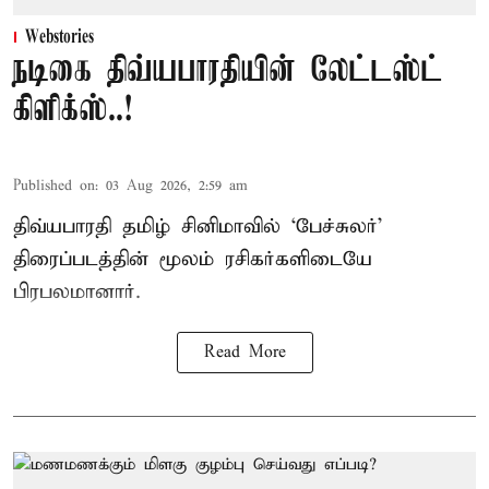
Webstories
நடிகை திவ்யபாரதியின் லேட்டஸ்ட்
கிளிக்ஸ்..!
Published on
:
03 Aug 2026, 2:59 am
திவ்யபாரதி தமிழ் சினிமாவில் ‘பேச்சுலர்’
திரைப்படத்தின் மூலம் ரசிகர்களிடையே
பிரபலமானார்.
Read More