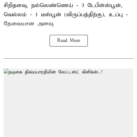
சிறிதளவு, நல்லெண்ணெய் - 3 டேபிள்ஸ்பூன்,
வெல்லம் - 1 டீஸ்பூன் (விருப்பத்திற்கு), உப்பு -
தேவையான அளவு.
Read More