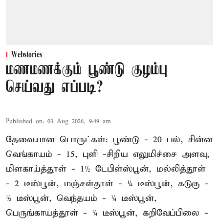
Webstories
மணமணக்கும் பூண்டு குழம்பு
செய்வது எப்படி?
Published on
:
03 Aug 2026, 9:49 am
தேவையான பொருட்கள்: பூண்டு - 20 பல், சின்ன
வெங்காயம் - 15, புளி -சிறிய எலுமிச்சை அளவு,
மிளகாய்த்தூள் - 1½ டேபிள்ஸ்பூன், மல்லித்தூள்
- 2 டீஸ்பூன், மஞ்சள்தூள் - ¼ டீஸ்பூன், கடுகு -
½ டீஸ்பூன், வெந்தயம் - ¼ டீஸ்பூன்,
பெருங்காயத்தூள் - ¼ டீஸ்பூன், கறிவேப்பிலை -