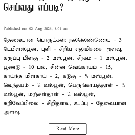
செய்வது எப்படி?
Published on
:
02 Aug 2026, 8:01 am
தேவையான பொருட்கள்: நல்லெண்ணெய் - 3
டேபிள்ஸ்பூன், புளி - சிறிய எலுமிச்சை அளவு,
கருப்பு மிளகு - 2 டீஸ்பூன், சீரகம் - 1 டீஸ்பூன்,
பூண்டு - 10 பல், சின்ன வெங்காயம் - 15,
காய்ந்த மிளகாய் - 2, கடுகு - ½ டீஸ்பூன்,
வெந்தயம் - ¼ டீஸ்பூன், பெருங்காயத்தூள் - ¼
டீஸ்பூன், மஞ்சள்தூள் - ¼ டீஸ்பூன்,
கறிவேப்பிலை - சிறிதளவு, உப்பு - தேவையான
அளவு.
Read More