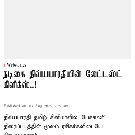
Webstories
நடிகை திவ்யபாரதியின் லேட்டஸ்ட்
கிளிக்ஸ்..!
Published on
:
03 Aug 2026, 2:59 am
திவ்யபாரதி தமிழ் சினிமாவில் ‘பேச்சுலர்’
திரைப்படத்தின் மூலம் ரசிகர்களிடையே