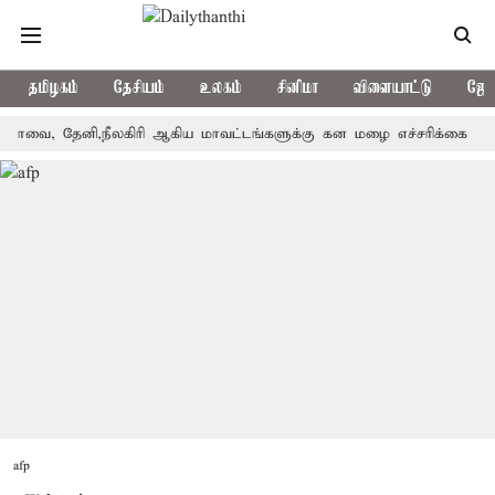
தமிழகம்
தேசியம்
உலகம்
சினிமா
விளையாட்டு
ஜோத
தேனி,நீலகிரி ஆகிய மாவட்டங்களுக்கு கன மழை எச்சரிக்கை
புதுச்
afp