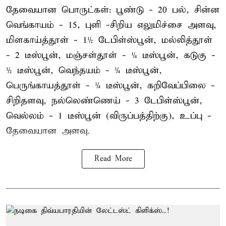
தேவையான பொருட்கள்: பூண்டு - 20 பல், சின்ன
வெங்காயம் - 15, புளி -சிறிய எலுமிச்சை அளவு,
மிளகாய்த்தூள் - 1½ டேபிள்ஸ்பூன், மல்லித்தூள்
- 2 டீஸ்பூன், மஞ்சள்தூள் - ¼ டீஸ்பூன், கடுகு -
½ டீஸ்பூன், வெந்தயம் - ¼ டீஸ்பூன்,
பெருங்காயத்தூள் - ¼ டீஸ்பூன், கறிவேப்பிலை -
சிறிதளவு, நல்லெண்ணெய் - 3 டேபிள்ஸ்பூன்,
வெல்லம் - 1 டீஸ்பூன் (விருப்பத்திற்கு), உப்பு -
தேவையான அளவு.
Read More