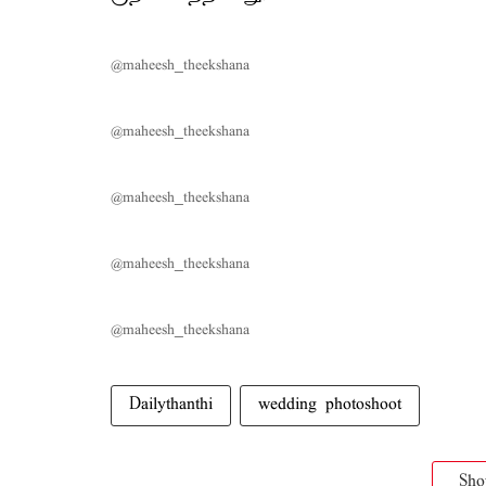
@maheesh_theekshana
@maheesh_theekshana
@maheesh_theekshana
@maheesh_theekshana
@maheesh_theekshana
Dailythanthi
wedding photoshoot
Sh