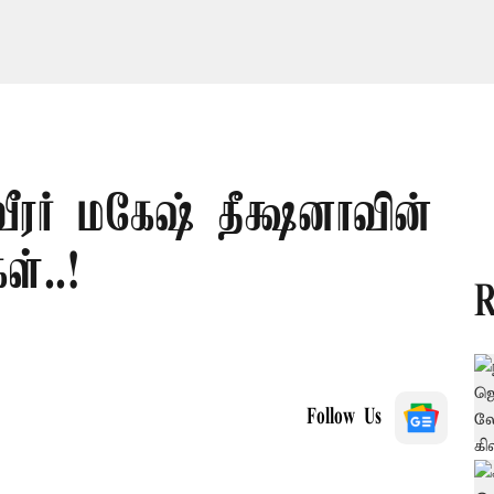
ீரர் மகேஷ் தீக்ஷனாவின்
ள்..!
R
Follow Us