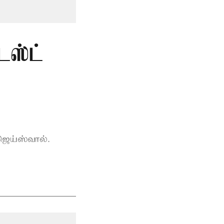
டஸ்ட்
ெய்ஸ்வால்.