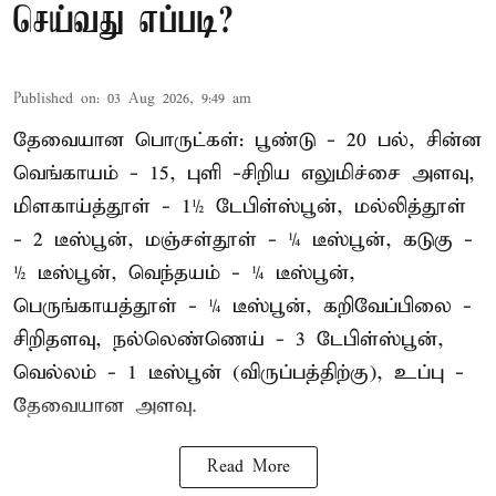
செய்வது எப்படி?
Published on
:
03 Aug 2026, 9:49 am
தேவையான பொருட்கள்: பூண்டு - 20 பல், சின்ன
வெங்காயம் - 15, புளி -சிறிய எலுமிச்சை அளவு,
மிளகாய்த்தூள் - 1½ டேபிள்ஸ்பூன், மல்லித்தூள்
- 2 டீஸ்பூன், மஞ்சள்தூள் - ¼ டீஸ்பூன், கடுகு -
½ டீஸ்பூன், வெந்தயம் - ¼ டீஸ்பூன்,
பெருங்காயத்தூள் - ¼ டீஸ்பூன், கறிவேப்பிலை -
சிறிதளவு, நல்லெண்ணெய் - 3 டேபிள்ஸ்பூன்,
வெல்லம் - 1 டீஸ்பூன் (விருப்பத்திற்கு), உப்பு -
தேவையான அளவு.
Read More