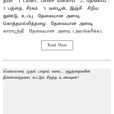
தயிர் – 1 டம்ளர், பச்சை மிளகாய் – 2, தேங்காய் –
1 பத்தை, சீரகம் – ½ டீஸ்பூன், இஞ்சி – சிறிய
துண்டு, உப்பு – தேவையான அளவு,
கொத்தமல்லித்தழை – தேவையான அளவு,
காராபூந்தி – தேவையான அளவு (அலங்கரிக்க).
Read More