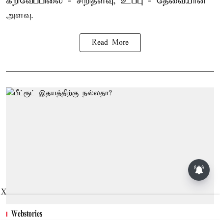
கறிவேப்பிலை - சிறிதளவு, உப்பு - தேவையான
அளவு.
Read More
சசிகலா, தினகரனை கட்சியில்
சேர்க்க வேண்டும்: வேலுமணி,
விஸ்வநாதன் மீண்டும்
X
போர்க்கொடி
Webstories