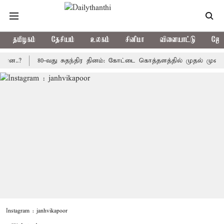
தமிழகம்
தேசியம்
உலகம்
சினிமா
விளையாட்டு
ஜோத
80-வது சுதந்திர தினம்: கோட்டை கொத்தளத்தில் முதல் முறையாக தேச
Instagram : janhvikapoor