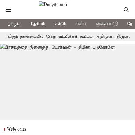
தமிழகம்
தேசியம்
உலகம்
சினிமா
விளையாட்டு
ஜோத
் தலைமையில் இன்று எம்.பி.க்கள் கூட்டம்: அ.தி.மு.க., தி.மு.க. உள்ளிட்ட 
Webstories