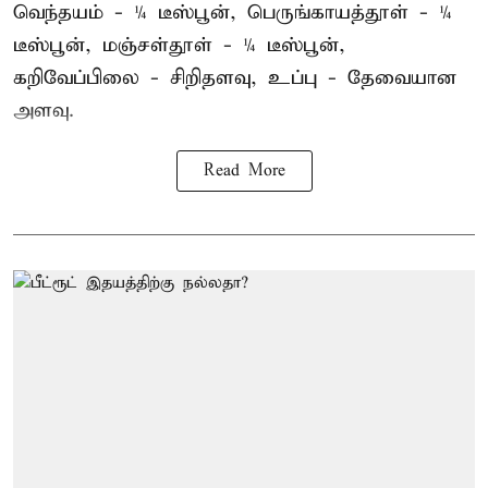
வெந்தயம் - ¼ டீஸ்பூன், பெருங்காயத்தூள் - ¼
டீஸ்பூன், மஞ்சள்தூள் - ¼ டீஸ்பூன்,
கறிவேப்பிலை - சிறிதளவு, உப்பு - தேவையான
அளவு.
Read More