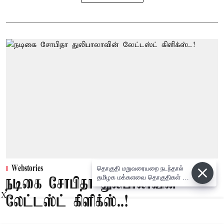
Webstories
தொகுதி மறுவரையறை நடந்தால்
தமிழக மக்களவை தொகுதிகள் 59
நடிகை சோபிதா துலிபாலாவின்
ஆக உயரும்:
X
லேட்டஸ்ட் கிளிக்ஸ்..!