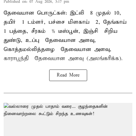
Published on
:
07 Aug 2026, 3:17 pm
தேவையான பொருட்கள்: இட்லி – 8 முதல் 10,
தயிர் – 1 டம்ளர், பச்சை மிளகாய் – 2, தேங்காய் –
1 பத்தை, சீரகம் – ½ டீஸ்பூன், இஞ்சி – சிறிய
துண்டு, உப்பு – தேவையான அளவு,
கொத்தமல்லித்தழை – தேவையான அளவு,
காராபூந்தி – தேவையான அளவு (அலங்கரிக்க).
Read More