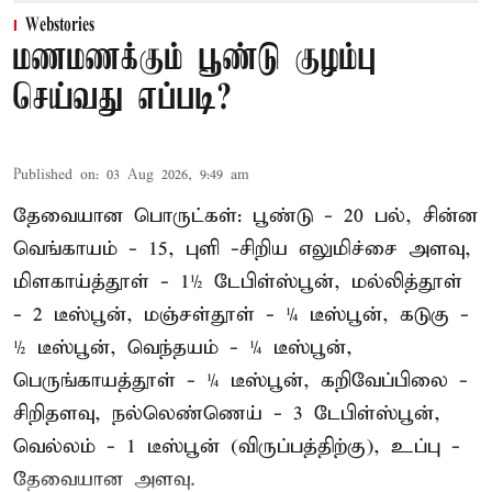
Webstories
மணமணக்கும் பூண்டு குழம்பு
செய்வது எப்படி?
Published on
:
03 Aug 2026, 9:49 am
தேவையான பொருட்கள்: பூண்டு - 20 பல், சின்ன
வெங்காயம் - 15, புளி -சிறிய எலுமிச்சை அளவு,
மிளகாய்த்தூள் - 1½ டேபிள்ஸ்பூன், மல்லித்தூள்
- 2 டீஸ்பூன், மஞ்சள்தூள் - ¼ டீஸ்பூன், கடுகு -
½ டீஸ்பூன், வெந்தயம் - ¼ டீஸ்பூன்,
பெருங்காயத்தூள் - ¼ டீஸ்பூன், கறிவேப்பிலை -
சிறிதளவு, நல்லெண்ணெய் - 3 டேபிள்ஸ்பூன்,
வெல்லம் - 1 டீஸ்பூன் (விருப்பத்திற்கு), உப்பு -
தேவையான அளவு.