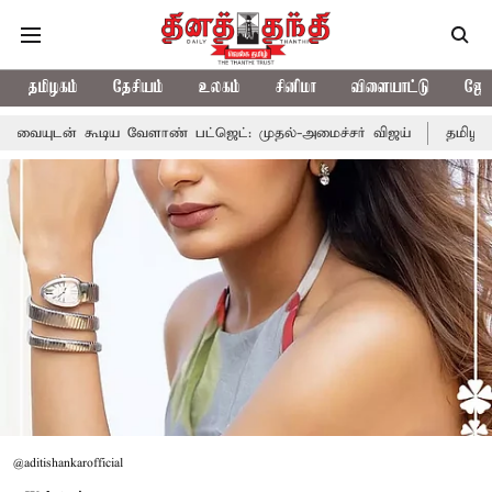
தமிழகம்
தேசியம்
உலகம்
சினிமா
விளையாட்டு
ஜோத
ாண் பட்ஜெட்: முதல்-அமைச்சர் விஜய்
தமிழக அரசியலில் பரபரப்பு;
@aditishankarofficial