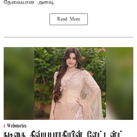
தேவையான அளவு.
Read More
Webstories
நடிகை திவ்யபாரதியின் லேட்டஸ்ட்