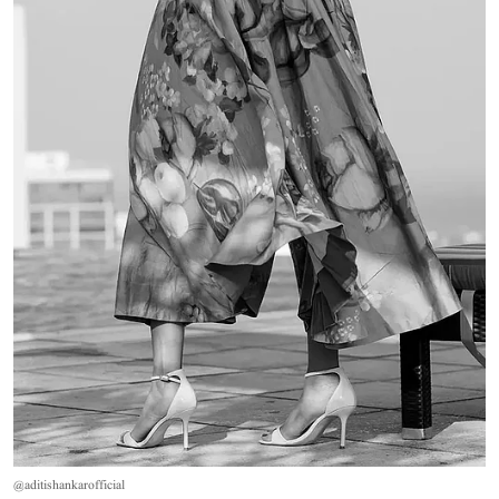
@aditishankarofficial