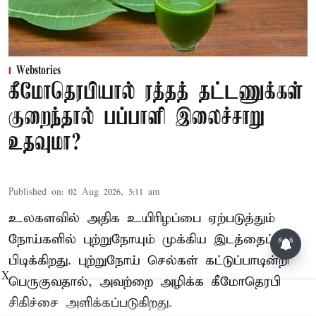
Webstories
கீமோதெரபியால் ரத்தத் தட்டணுக்கள்
குறைந்தால் பப்பாளி இலைச்சாறு
உதவுமா?
Published on
:
02 Aug 2026, 3:11 am
உலகளவில் அதிக உயிரிழப்பை ஏற்படுத்தும்
நோய்களில் புற்றுநோயும் முக்கிய இடத்தைப்
திமுக முன்னாள் அமைச்சர்
பொன்முடிக்கு பிடிவாரண்ட்
பிடிக்கிறது. புற்றுநோய் செல்கள் கட்டுப்பாடின்றி
X
பெருகுவதால், அவற்றை அழிக்க கீமோதெரபி
சிகிச்சை அளிக்கப்படுகிறது.