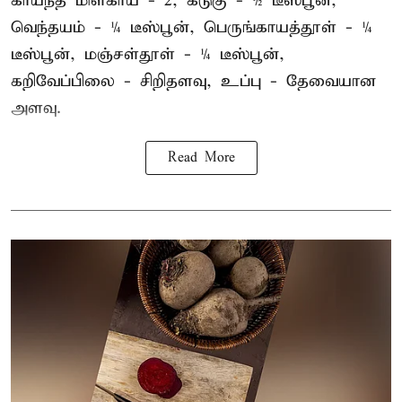
காய்ந்த மிளகாய் - 2, கடுகு - ½ டீஸ்பூன்,
வெந்தயம் - ¼ டீஸ்பூன், பெருங்காயத்தூள் - ¼
டீஸ்பூன், மஞ்சள்தூள் - ¼ டீஸ்பூன்,
கறிவேப்பிலை - சிறிதளவு, உப்பு - தேவையான
அளவு.
Read More