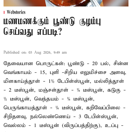
Webstories
மணமணக்கும் பூண்டு குழம்பு
செய்வது எப்படி?
Published on
:
03 Aug 2026, 9:49 am
தேவையான பொருட்கள்: பூண்டு - 20 பல், சின்ன
வெங்காயம் - 15, புளி -சிறிய எலுமிச்சை அளவு,
மிளகாய்த்தூள் - 1½ டேபிள்ஸ்பூன், மல்லித்தூள்
- 2 டீஸ்பூன், மஞ்சள்தூள் - ¼ டீஸ்பூன், கடுகு -
½ டீஸ்பூன், வெந்தயம் - ¼ டீஸ்பூன்,
பெருங்காயத்தூள் - ¼ டீஸ்பூன், கறிவேப்பிலை -
சிறிதளவு, நல்லெண்ணெய் - 3 டேபிள்ஸ்பூன்,
வெல்லம் - 1 டீஸ்பூன் (விருப்பத்திற்கு), உப்பு -