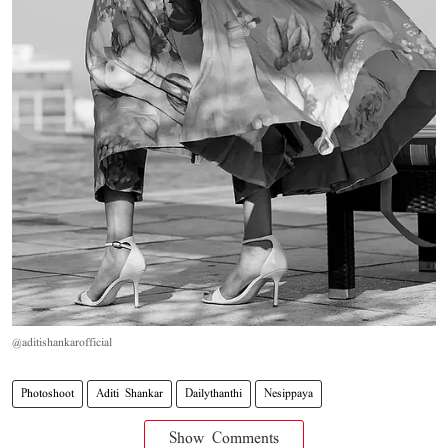
@aditishankarofficial
Photoshoot
Aditi Shankar
Dailythanthi
Nesippaya
Show Comments