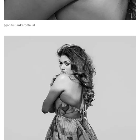
@aditishankarofficial