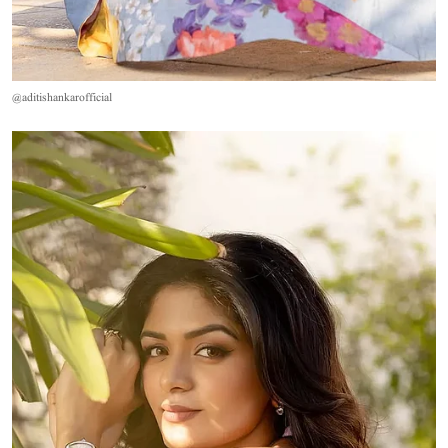
@aditishankarofficial