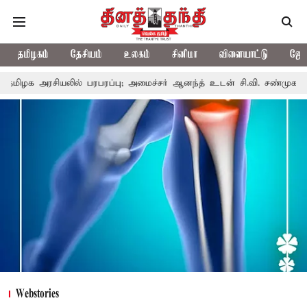
தமிழகம்
தேசியம்
உலகம்
சினிமா
விளையாட்டு
ஜோத
பரப்பு; அமைச்சர் ஆனந்த் உடன் சி.வி. சண்முகம், வேலுமணி சந்திப்பு
Webstories