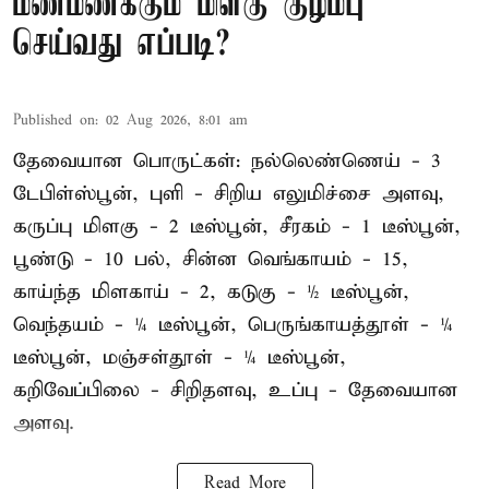
மணமணக்கும் மிளகு குழம்பு
செய்வது எப்படி?
Published on
:
02 Aug 2026, 8:01 am
தேவையான பொருட்கள்: நல்லெண்ணெய் - 3
டேபிள்ஸ்பூன், புளி - சிறிய எலுமிச்சை அளவு,
கருப்பு மிளகு - 2 டீஸ்பூன், சீரகம் - 1 டீஸ்பூன்,
பூண்டு - 10 பல், சின்ன வெங்காயம் - 15,
காய்ந்த மிளகாய் - 2, கடுகு - ½ டீஸ்பூன்,
வெந்தயம் - ¼ டீஸ்பூன், பெருங்காயத்தூள் - ¼
டீஸ்பூன், மஞ்சள்தூள் - ¼ டீஸ்பூன்,
கறிவேப்பிலை - சிறிதளவு, உப்பு - தேவையான
அளவு.
Read More