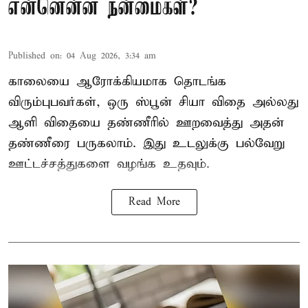
என்னென்ன நன்மைகள்?
Published on
:
04 Aug 2026, 3:34 am
காலையை ஆரோக்கியமாக தொடங்க
விரும்புபவர்கள், ஒரு ஸ்பூன் சியா விதை அல்லது
ஆளி விதையை தண்ணீரில் ஊறவைத்து அதன்
தண்ணீரை பருகலாம். இது உடலுக்கு பல்வேறு
ஊட்டச்சத்துகளை வழங்க உதவும்.
Read More