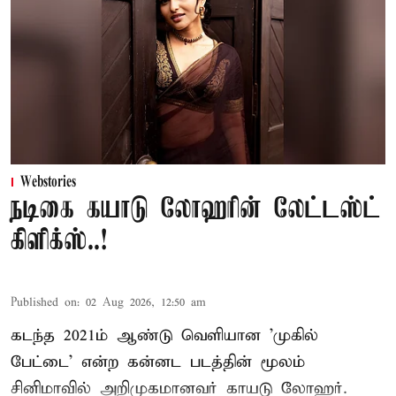
Webstories
நடிகை கயாடு லோஹரின் லேட்டஸ்ட்
கிளிக்ஸ்..!
Published on
:
02 Aug 2026, 12:50 am
கடந்த 2021ம் ஆண்டு வெளியான 'முகில்
பேட்டை' என்ற கன்னட படத்தின் மூலம்
சினிமாவில் அறிமுகமானவர் காயடு லோஹர்.