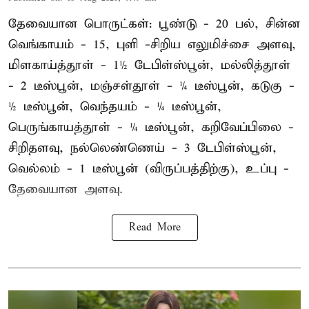
தேவையான பொருட்கள்: பூண்டு - 20 பல், சின்ன
வெங்காயம் - 15, புளி -சிறிய எலுமிச்சை அளவு,
மிளகாய்த்தூள் - 1½ டேபிள்ஸ்பூன், மல்லித்தூள்
- 2 டீஸ்பூன், மஞ்சள்தூள் - ¼ டீஸ்பூன், கடுகு -
½ டீஸ்பூன், வெந்தயம் - ¼ டீஸ்பூன்,
பெருங்காயத்தூள் - ¼ டீஸ்பூன், கறிவேப்பிலை -
சிறிதளவு, நல்லெண்ணெய் - 3 டேபிள்ஸ்பூன்,
வெல்லம் - 1 டீஸ்பூன் (விருப்பத்திற்கு), உப்பு -
தேவையான அளவு.
Read More