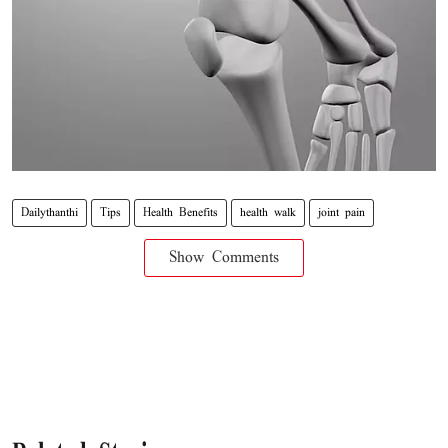
Dailythanthi
Tips
Health Benefits
health walk
joint pain
Show Comments