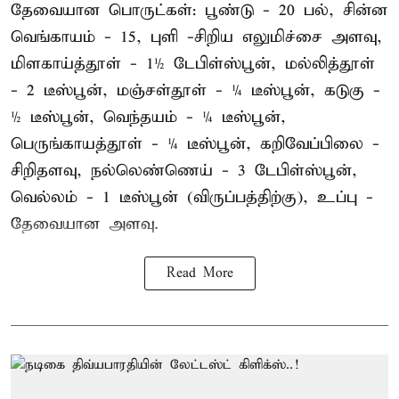
தேவையான பொருட்கள்: பூண்டு - 20 பல், சின்ன
வெங்காயம் - 15, புளி -சிறிய எலுமிச்சை அளவு,
மிளகாய்த்தூள் - 1½ டேபிள்ஸ்பூன், மல்லித்தூள்
- 2 டீஸ்பூன், மஞ்சள்தூள் - ¼ டீஸ்பூன், கடுகு -
½ டீஸ்பூன், வெந்தயம் - ¼ டீஸ்பூன்,
பெருங்காயத்தூள் - ¼ டீஸ்பூன், கறிவேப்பிலை -
சிறிதளவு, நல்லெண்ணெய் - 3 டேபிள்ஸ்பூன்,
வெல்லம் - 1 டீஸ்பூன் (விருப்பத்திற்கு), உப்பு -
தேவையான அளவு.
Read More