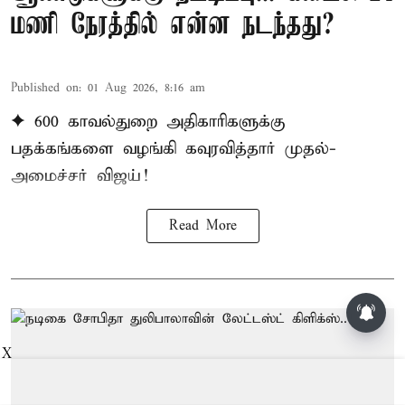
மணி நேரத்தில் என்ன நடந்தது?
Published on
:
01 Aug 2026, 8:16 am
✦ 600 காவல்துறை அதிகாரிகளுக்கு
பதக்கங்களை வழங்கி கவுரவித்தார் முதல்-
அமைச்சர் விஜய்!
Read More
மாலையில் தங்கம் விலை அதிரடி
உயர்வு
X