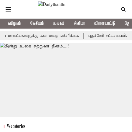
தமிழகம்
தேசியம்
உலகம்
சினிமா
விளையாட்டு
ஜோத
ட்டங்களுக்கு கன மழை எச்சரிக்கை
புதுச்சேரி சட்டசபையில் வரும் 
Webstories