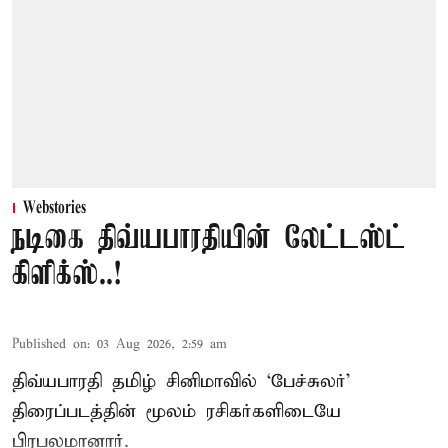
Webstories
நடிகை திவ்யபாரதியின் லேட்டஸ்ட்
கிளிக்ஸ்..!
Published on
:
03 Aug 2026, 2:59 am
திவ்யபாரதி தமிழ் சினிமாவில் ‘பேச்சுலர்’
திரைப்படத்தின் மூலம் ரசிகர்களிடையே
பிரபலமானார்.