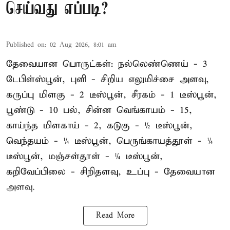
செய்வது எப்படி?
Published on
:
02 Aug 2026, 8:01 am
தேவையான பொருட்கள்: நல்லெண்ணெய் - 3
டேபிள்ஸ்பூன், புளி - சிறிய எலுமிச்சை அளவு,
கருப்பு மிளகு - 2 டீஸ்பூன், சீரகம் - 1 டீஸ்பூன்,
பூண்டு - 10 பல், சின்ன வெங்காயம் - 15,
காய்ந்த மிளகாய் - 2, கடுகு - ½ டீஸ்பூன்,
வெந்தயம் - ¼ டீஸ்பூன், பெருங்காயத்தூள் - ¼
டீஸ்பூன், மஞ்சள்தூள் - ¼ டீஸ்பூன்,
கறிவேப்பிலை - சிறிதளவு, உப்பு - தேவையான
அளவு.
Read More