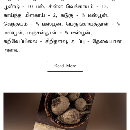
பூண்டு - 10 பல், சின்ன வெங்காயம் - 15,
காய்ந்த மிளகாய் - 2, கடுகு - ½ டீஸ்பூன்,
வெந்தயம் - ¼ டீஸ்பூன், பெருங்காயத்தூள் - ¼
டீஸ்பூன், மஞ்சள்தூள் - ¼ டீஸ்பூன்,
கறிவேப்பிலை - சிறிதளவு, உப்பு - தேவையான
அளவு.
Read More