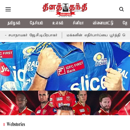
தமிழகம்
தேசியம்
உலகம்
சினிமா
விளையாட்டு
ஜோத
ி.பிரபாகர்
மக்களின் எதிர்பார்ப்பை பூர்த்தி செய்யாத பட்ஜெட்; எடப்ப
Webstories