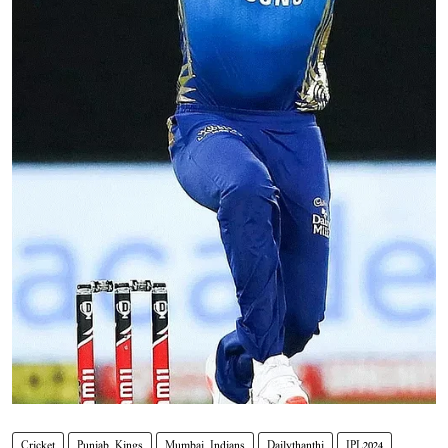
Cricket
Punjab Kings
Mumbai Indians
Dailythanthi
IPL2024