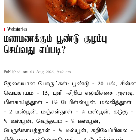
Webstories
மணமணக்கும் பூண்டு குழம்பு
செய்வது எப்படி?
Published on
:
03 Aug 2026, 9:49 am
தேவையான பொருட்கள்: பூண்டு - 20 பல், சின்ன
வெங்காயம் - 15, புளி -சிறிய எலுமிச்சை அளவு,
மிளகாய்த்தூள் - 1½ டேபிள்ஸ்பூன், மல்லித்தூள்
- 2 டீஸ்பூன், மஞ்சள்தூள் - ¼ டீஸ்பூன், கடுகு -
½ டீஸ்பூன், வெந்தயம் - ¼ டீஸ்பூன்,
பெருங்காயத்தூள் - ¼ டீஸ்பூன், கறிவேப்பிலை -
சிறிதளவு, நல்லெண்ணெய் - 3 டேபிள்ஸ்பூன்,