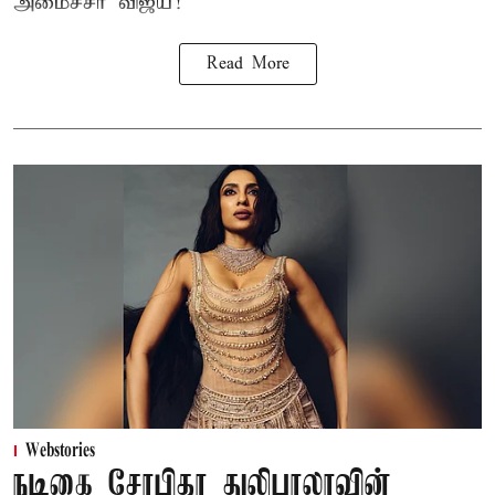
அமைச்சர் விஜய்!
Read More
Webstories
நடிகை சோபிதா துலிபாலாவின்