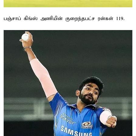
பஞ்சாப் கிங்ஸ் அணியின் குறைந்தபட்ச ரன்கள் 119.