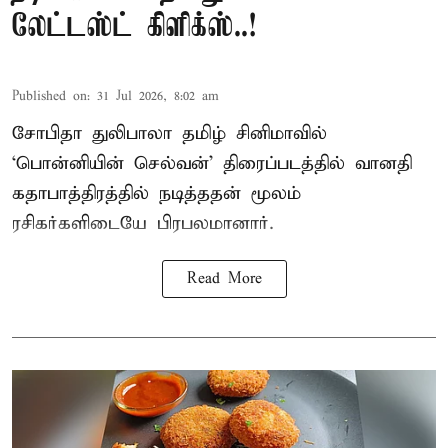
லேட்டஸ்ட் கிளிக்ஸ்..!
Published on
:
31 Jul 2026, 8:02 am
சோபிதா துலிபாலா தமிழ் சினிமாவில்
‘பொன்னியின் செல்வன்’ திரைப்படத்தில் வானதி
கதாபாத்திரத்தில் நடித்ததன் மூலம்
ரசிகர்களிடையே பிரபலமானார்.
Read More