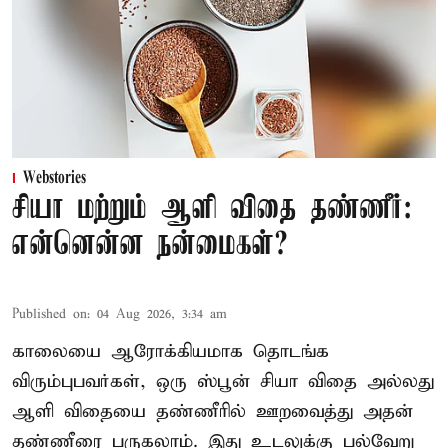
Webstories
சியா மற்றும் ஆளி விதை தண்ணீர்:
என்னென்ன நன்மைகள்?
Published on
:
04 Aug 2026, 3:34 am
காலையை ஆரோக்கியமாக தொடங்க
விரும்புபவர்கள், ஒரு ஸ்பூன் சியா விதை அல்லது
ஆளி விதையை தண்ணீரில் ஊறவைத்து அதன்
தண்ணீரை பருகலாம். இது உடலுக்கு பல்வேறு