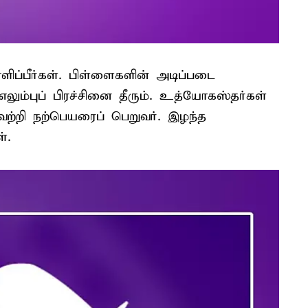
ளிப்பீர்கள். பிள்ளைகளின் அடிப்படை
லும்புப் பிரச்சினை தீரும். உத்யோகஸ்தர்கள்
்றி நற்பெயரைப் பெறுவர். இழந்த
்.