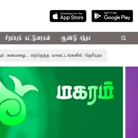
சிறப்புக் கட்டுரைகள்
ஆண்டு சந்தா
 எந்தெந்த மாவட்டங்களில் தெரியுமா..?
தமிழகத்திற்கு நிய