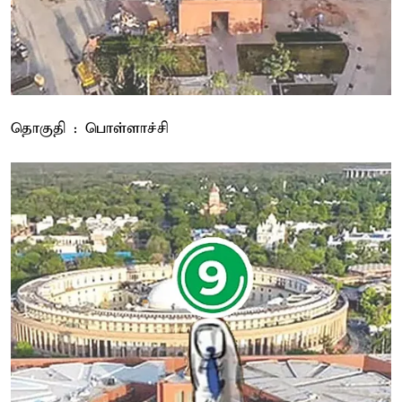
தொகுதி : பொள்ளாச்சி