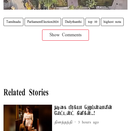
Tamilnadu
ParliamentElection2024
Dailythanthi
top 10
highest nota
Show Comments
Related Stories
நடிகை பிரக்யா ஜெய்ஸ்வாலின்
லேட்டஸ்ட் கிளிக்ஸ்..!
தினத்தந்தி
3 hours ago