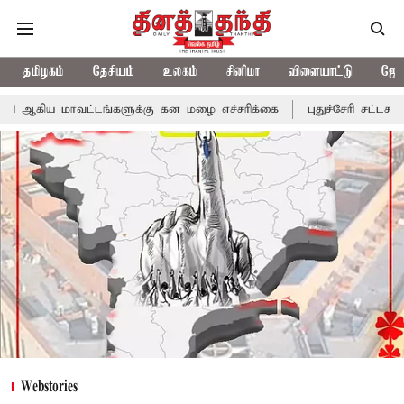
தமிழகம்
தேசியம்
உலகம்
சினிமா
விளையாட்டு
ஜோத
ு கன மழை எச்சரிக்கை
புதுச்சேரி சட்டசபையில் வரும் 24ம் தேதி பட்
Webstories