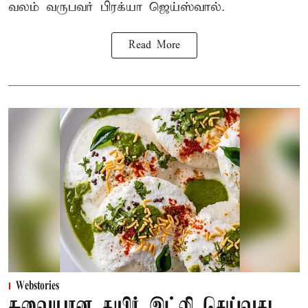
வலம் வருபவர் பிரக்யா ஜெய்ஸ்வால்.
Read More
Webstories
சுவையான தயிர் இட்லி செய்வது