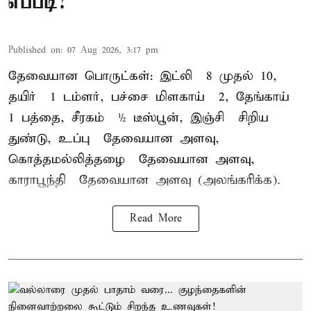
எப்படி?
Published on
:
07 Aug 2026, 3:17 pm
தேவையான பொருட்கள்: இட்லி – 8 முதல் 10,
தயிர் – 1 டம்ளர், பச்சை மிளகாய் – 2, தேங்காய் –
1 பத்தை, சீரகம் – ½ டீஸ்பூன், இஞ்சி – சிறிய
துண்டு, உப்பு – தேவையான அளவு,
கொத்தமல்லித்தழை – தேவையான அளவு,
காராபூந்தி – தேவையான அளவு (அலங்கரிக்க).
Read More