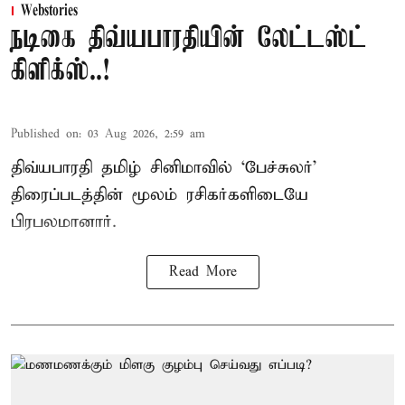
Webstories
நடிகை திவ்யபாரதியின் லேட்டஸ்ட்
கிளிக்ஸ்..!
Published on
:
03 Aug 2026, 2:59 am
திவ்யபாரதி தமிழ் சினிமாவில் ‘பேச்சுலர்’
திரைப்படத்தின் மூலம் ரசிகர்களிடையே
பிரபலமானார்.
Read More