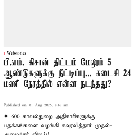
Webstories
பி.எம். கிசான் திட்டம் மேலும் 5
ஆண்டுகளுக்கு நீட்டிப்பு... கடைசி 24
மணி நேரத்தில் என்ன நடந்தது?
Published on
:
01 Aug 2026, 8:16 am
✦ 600 காவல்துறை அதிகாரிகளுக்கு
பதக்கங்களை வழங்கி கவுரவித்தார் முதல்-
அமைச்சர் விஜய்!