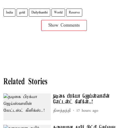
India
gold
Dailythanthi
World
Reserve
Show Comments
Related Stories
நடிகை பிரக்யா ஜெய்ஸ்வாலின்
லேட்டஸ்ட் கிளிக்ஸ்..!
தினத்தந்தி
17 hours ago
சுவையான தயிர் இட்லி செய்வது