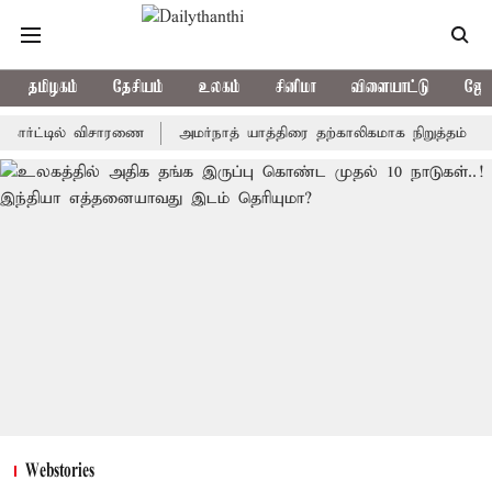
தமிழகம்
தேசியம்
உலகம்
சினிமா
விளையாட்டு
ஜோத
்டில் விசாரணை
அமர்நாத் யாத்திரை தற்காலிகமாக நிறுத்தம்
இமாச்ச
Webstories