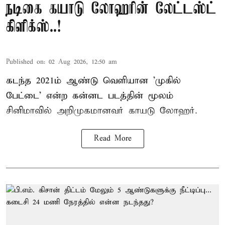
நடிகை கயாடு லோஹரின் லேட்டஸ்ட்
கிளிக்ஸ்..!
Published on
:
02 Aug 2026, 12:50 am
கடந்த 2021ம் ஆண்டு வெளியான 'முகில்
பேட்டை' என்ற கன்னட படத்தின் மூலம்
சினிமாவில் அறிமுகமானவர் காயடு லோஹர்.
Read More