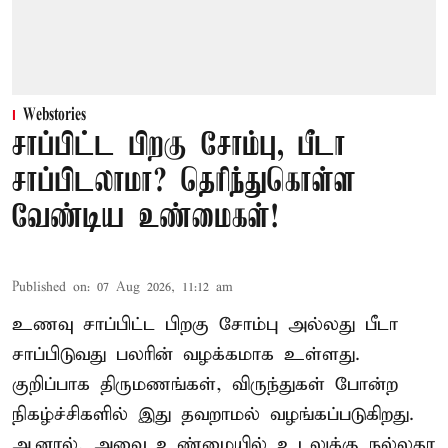
Webstories
சாப்பிட்ட பிறகு சோம்பு, பீடா
சாப்பிடலாமா? தெரிந்துகொள்ள
வேண்டிய உண்மைகள்!
Published on
:
07 Aug 2026, 11:12 am
உணவு சாப்பிட்ட பிறகு சோம்பு அல்லது பீடா
சாப்பிடுவது பலரின் வழக்கமாக உள்ளது.
குறிப்பாக திருமணங்கள், விருந்துகள் போன்ற
நிகழ்ச்சிகளில் இது தவறாமல் வழங்கப்படுகிறது.
ஆனால், அவை உண்மையில் உடலுக்கு நல்லதா