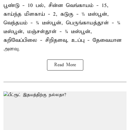
பூண்டு - 10 பல், சின்ன வெங்காயம் - 15,
காய்ந்த மிளகாய் - 2, கடுகு - ½ டீஸ்பூன்,
வெந்தயம் - ¼ டீஸ்பூன், பெருங்காயத்தூள் - ¼
டீஸ்பூன், மஞ்சள்தூள் - ¼ டீஸ்பூன்,
கறிவேப்பிலை - சிறிதளவு, உப்பு - தேவையான
அளவு.
Read More