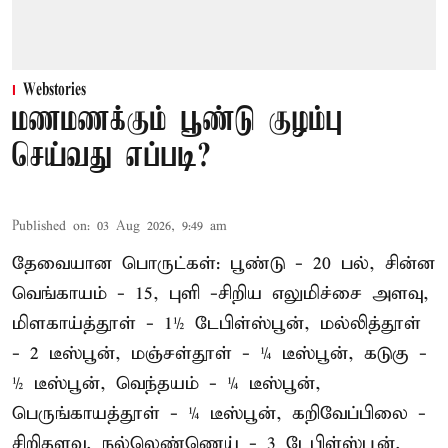
Webstories
மணமணக்கும் பூண்டு குழம்பு
செய்வது எப்படி?
Published on
:
03 Aug 2026, 9:49 am
தேவையான பொருட்கள்: பூண்டு - 20 பல், சின்ன
வெங்காயம் - 15, புளி -சிறிய எலுமிச்சை அளவு,
மிளகாய்த்தூள் - 1½ டேபிள்ஸ்பூன், மல்லித்தூள்
- 2 டீஸ்பூன், மஞ்சள்தூள் - ¼ டீஸ்பூன், கடுகு -
½ டீஸ்பூன், வெந்தயம் - ¼ டீஸ்பூன்,
பெருங்காயத்தூள் - ¼ டீஸ்பூன், கறிவேப்பிலை -
சிறிதளவு, நல்லெண்ணெய் - 3 டேபிள்ஸ்பூன்,