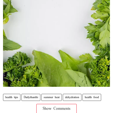
health tips
Dailythanthi
summer heat
dehydration
health food
Show Comments