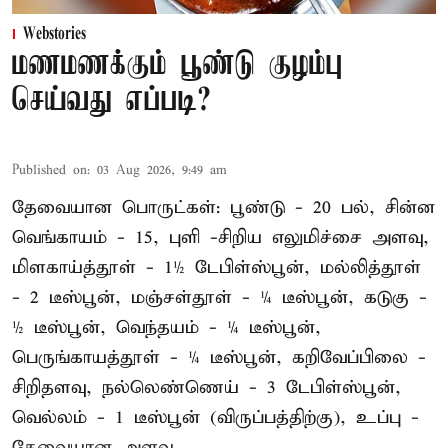
Webstories
மணமணக்கும் பூண்டு குழம்பு
செய்வது எப்படி?
Published on
:
03 Aug 2026, 9:49 am
தேவையான பொருட்கள்: பூண்டு - 20 பல், சின்ன
வெங்காயம் - 15, புளி -சிறிய எலுமிச்சை அளவு,
மிளகாய்த்தூள் - 1½ டேபிள்ஸ்பூன், மல்லித்தூள்
- 2 டீஸ்பூன், மஞ்சள்தூள் - ¼ டீஸ்பூன், கடுகு -
½ டீஸ்பூன், வெந்தயம் - ¼ டீஸ்பூன்,
பெருங்காயத்தூள் - ¼ டீஸ்பூன், கறிவேப்பிலை -
சிறிதளவு, நல்லெண்ணெய் - 3 டேபிள்ஸ்பூன்,
வெல்லம் - 1 டீஸ்பூன் (விருப்பத்திற்கு), உப்பு -
தேவையான அளவு.