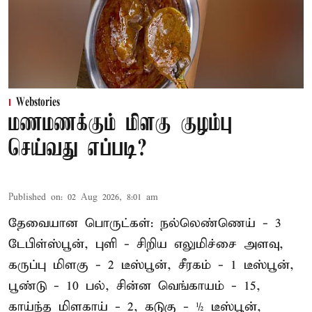
Webstories
மணமணக்கும் மிளகு குழம்பு
செய்வது எப்படி?
Published on
:
02 Aug 2026, 8:01 am
தேவையான பொருட்கள்: நல்லெண்ணெய் - 3
டேபிள்ஸ்பூன், புளி - சிறிய எலுமிச்சை அளவு,
கருப்பு மிளகு - 2 டீஸ்பூன், சீரகம் - 1 டீஸ்பூன்,
பூண்டு - 10 பல், சின்ன வெங்காயம் - 15,
காய்ந்த மிளகாய் - 2, கடுகு - ½ டீஸ்பூன்,