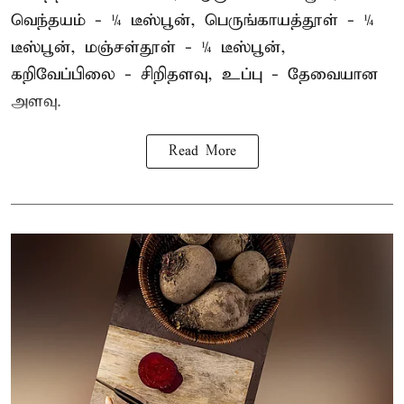
வெந்தயம் - ¼ டீஸ்பூன், பெருங்காயத்தூள் - ¼
டீஸ்பூன், மஞ்சள்தூள் - ¼ டீஸ்பூன்,
கறிவேப்பிலை - சிறிதளவு, உப்பு - தேவையான
அளவு.
Read More