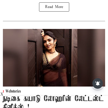
Read More
Webstories
X
நடிகை கயாடு லோஹரின் லேட்டஸ்ட்
கிளிக்ஸ்..!