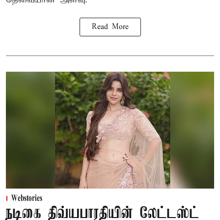
Read More
Webstories
நடிகை திவ்யபாரதியின் லேட்டஸ்ட்