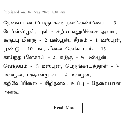
Published on
:
02 Aug 2026, 8:01 am
தேவையான பொருட்கள்: நல்லெண்ணெய் - 3
டேபிள்ஸ்பூன், புளி - சிறிய எலுமிச்சை அளவு,
கருப்பு மிளகு - 2 டீஸ்பூன், சீரகம் - 1 டீஸ்பூன்,
பூண்டு - 10 பல், சின்ன வெங்காயம் - 15,
காய்ந்த மிளகாய் - 2, கடுகு - ½ டீஸ்பூன்,
வெந்தயம் - ¼ டீஸ்பூன், பெருங்காயத்தூள் - ¼
டீஸ்பூன், மஞ்சள்தூள் - ¼ டீஸ்பூன்,
கறிவேப்பிலை - சிறிதளவு, உப்பு - தேவையான
அளவு.
Read More