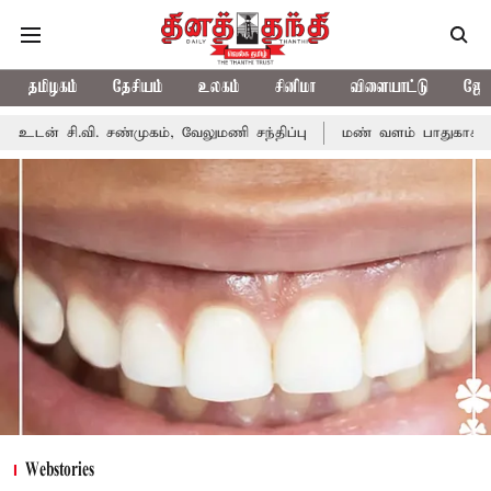
தமிழகம்
தேசியம்
உலகம்
சினிமா
விளையாட்டு
ஜோத
், வேலுமணி சந்திப்பு
மண் வளம் பாதுகாக்க ரசாயன உரம் பயன்பாட்
Webstories