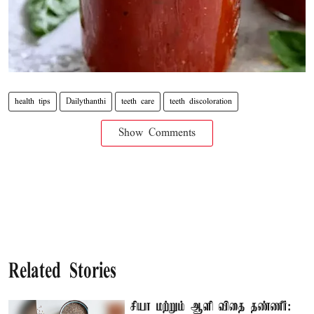
health tips
Dailythanthi
teeth care
teeth discoloration
Show Comments
Related Stories
சியா மற்றும் ஆளி விதை தண்ணீர்: