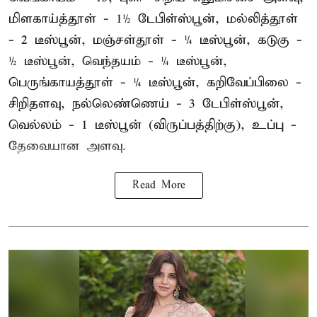
மிளகாய்த்தூள் - 1½ டேபிள்ஸ்பூன், மல்லித்தூள்
- 2 டீஸ்பூன், மஞ்சள்தூள் - ¼ டீஸ்பூன், கடுகு -
½ டீஸ்பூன், வெந்தயம் - ¼ டீஸ்பூன்,
பெருங்காயத்தூள் - ¼ டீஸ்பூன், கறிவேப்பிலை -
சிறிதளவு, நல்லெண்ணெய் - 3 டேபிள்ஸ்பூன்,
வெல்லம் - 1 டீஸ்பூன் (விருப்பத்திற்கு), உப்பு -
தேவையான அளவு.
Read More