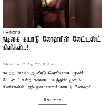
Webstories
நடிகை கயாடு லோஹரின் லேட்டஸ்ட்
கிளிக்ஸ்..!
Published on
:
02 Aug 2026, 12:50 am
கடந்த 2021ம் ஆண்டு வெளியான 'முகில்
பேட்டை' என்ற கன்னட படத்தின் மூலம்
சினிமாவில் அறிமுகமானவர் காயடு லோஹர்.
Read More