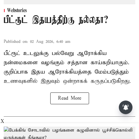
Webstories
பீட்ரூட் இதயத்திற்கு நல்லதா?
Published on
:
02 Aug 2026, 6:40 am
பீட்ரூட் உடலுக்கு பல்வேறு ஆரோக்கிய
நன்மைகளை வழங்கும் சத்தான காய்கறியாகும்.
குறிப்பாக இதய ஆரோக்கியத்தை மேம்படுத்தும்
உணவுகளில் இதுவும் ஒன்றாகக் கருதப்படுகிறது.
Read More
சசிகலா, தினகரனை கட்சியில்
சேர்க்க வேண்டும்: வேலுமணி,
விஸ்வநாதன் மீண்டும் போர்க்கொடி
X