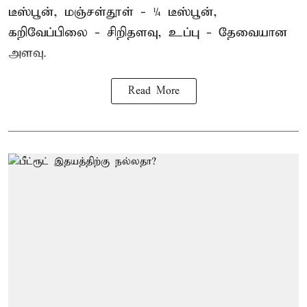
டீஸ்பூன், மஞ்சள்தூள் - ¼ டீஸ்பூன்,
கறிவேப்பிலை - சிறிதளவு, உப்பு - தேவையான
அளவு.
Read More