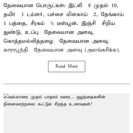
தேவையான பொருட்கள்: இட்லி – 8 முதல் 10,
தயிர் – 1 டம்ளர், பச்சை மிளகாய் – 2, தேங்காய் –
1 பத்தை, சீரகம் – ½ டீஸ்பூன், இஞ்சி – சிறிய
துண்டு, உப்பு – தேவையான அளவு,
கொத்தமல்லித்தழை – தேவையான அளவு,
காராபூந்தி – தேவையான அளவு (அலங்கரிக்க).
Read More