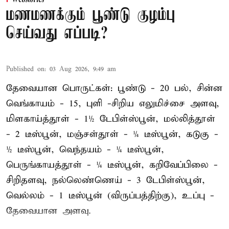
மணமணக்கும் பூண்டு குழம்பு
செய்வது எப்படி?
Published on
:
03 Aug 2026, 9:49 am
தேவையான பொருட்கள்: பூண்டு - 20 பல், சின்ன
வெங்காயம் - 15, புளி -சிறிய எலுமிச்சை அளவு,
மிளகாய்த்தூள் - 1½ டேபிள்ஸ்பூன், மல்லித்தூள்
- 2 டீஸ்பூன், மஞ்சள்தூள் - ¼ டீஸ்பூன், கடுகு -
½ டீஸ்பூன், வெந்தயம் - ¼ டீஸ்பூன்,
பெருங்காயத்தூள் - ¼ டீஸ்பூன், கறிவேப்பிலை -
சிறிதளவு, நல்லெண்ணெய் - 3 டேபிள்ஸ்பூன்,
வெல்லம் - 1 டீஸ்பூன் (விருப்பத்திற்கு), உப்பு -
தேவையான அளவு.