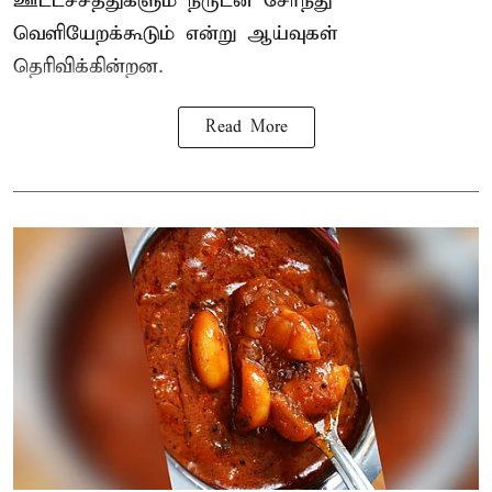
ஊட்டச்சத்துகளும் நீருடன் சேர்ந்து
வெளியேறக்கூடும் என்று ஆய்வுகள்
தெரிவிக்கின்றன.
Read More