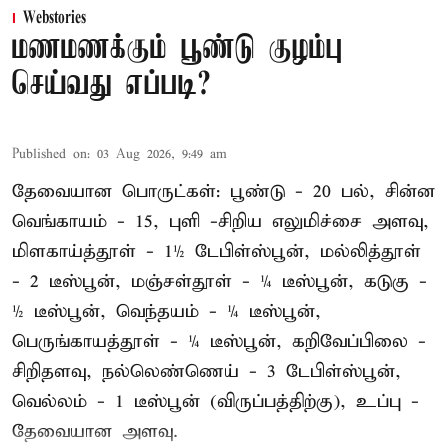
Webstories
மணமணக்கும் பூண்டு குழம்பு
செய்வது எப்படி?
Published on
:
03 Aug 2026, 9:49 am
தேவையான பொருட்கள்: பூண்டு - 20 பல், சின்ன
வெங்காயம் - 15, புளி -சிறிய எலுமிச்சை அளவு,
மிளகாய்த்தூள் - 1½ டேபிள்ஸ்பூன், மல்லித்தூள்
- 2 டீஸ்பூன், மஞ்சள்தூள் - ¼ டீஸ்பூன், கடுகு -
½ டீஸ்பூன், வெந்தயம் - ¼ டீஸ்பூன்,
பெருங்காயத்தூள் - ¼ டீஸ்பூன், கறிவேப்பிலை -
சிறிதளவு, நல்லெண்ணெய் - 3 டேபிள்ஸ்பூன்,
வெல்லம் - 1 டீஸ்பூன் (விருப்பத்திற்கு), உப்பு -
தேவையான அளவு.