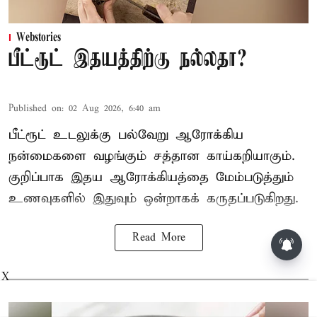
Webstories
பீட்ரூட் இதயத்திற்கு நல்லதா?
Published on
:
02 Aug 2026, 6:40 am
பீட்ரூட் உடலுக்கு பல்வேறு ஆரோக்கிய
நன்மைகளை வழங்கும் சத்தான காய்கறியாகும்.
குறிப்பாக இதய ஆரோக்கியத்தை மேம்படுத்தும்
உணவுகளில் இதுவும் ஒன்றாகக் கருதப்படுகிறது.
Read More
சட்டசபையில் பட்ஜெட் மீதான
விவாதம் இன்று தொடக்கம்:
X