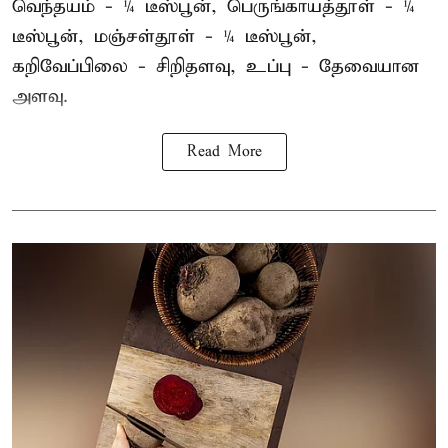
வெந்தயம் - ¼ டீஸ்பூன், பெருங்காயத்தூள் - ¼
டீஸ்பூன், மஞ்சள்தூள் - ¼ டீஸ்பூன்,
கறிவேப்பிலை - சிறிதளவு, உப்பு - தேவையான
அளவு.
Read More