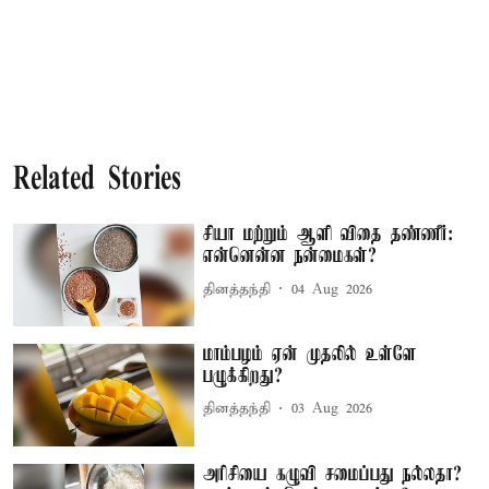
Related Stories
சியா மற்றும் ஆளி விதை தண்ணீர்:
என்னென்ன நன்மைகள்?
தினத்தந்தி
04 Aug 2026
மாம்பழம் ஏன் முதலில் உள்ளே
பழுக்கிறது?
தினத்தந்தி
03 Aug 2026
அரிசியை கழுவி சமைப்பது நல்லதா?