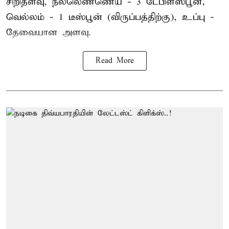
சிறிதளவு, நல்லெண்ணெய் - 3 டேபிள்ஸ்பூன்,
வெல்லம் - 1 டீஸ்பூன் (விருப்பத்திற்கு), உப்பு -
தேவையான அளவு.
Read More