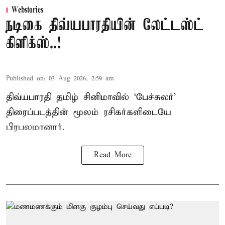
Webstories
நடிகை திவ்யபாரதியின் லேட்டஸ்ட்
கிளிக்ஸ்..!
Published on
:
03 Aug 2026, 2:59 am
திவ்யபாரதி தமிழ் சினிமாவில் ‘பேச்சுலர்’
திரைப்படத்தின் மூலம் ரசிகர்களிடையே
பிரபலமானார்.
Read More