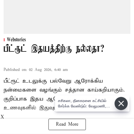
Webstories
பீட்ரூட் இதயத்திற்கு நல்லதா?
Published on
:
02 Aug 2026, 6:40 am
பீட்ரூட் உடலுக்கு பல்வேறு ஆரோக்கிய
நன்மைகளை வழங்கும் சத்தான காய்கறியாகும்.
குறிப்பாக இதய ஆரோக்கியத்தை மேம்படுத்தும்
சசிகலா, தினகரனை கட்சியில்
சேர்க்க வேண்டும்: வேலுமணி,
உணவுகளில் இதுவும் ஒன்றாகக் கருதப்படுகிறது.
விஸ்வநாதன் மீண்டும் போர்க்கொடி
X
Read More