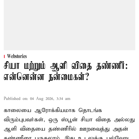
Webstories
சியா மற்றும் ஆளி விதை தண்ணீர்:
என்னென்ன நன்மைகள்?
Published on
:
04 Aug 2026, 3:34 am
காலையை ஆரோக்கியமாக தொடங்க
விரும்புபவர்கள், ஒரு ஸ்பூன் சியா விதை அல்லது
ஆளி விதையை தண்ணீரில் ஊறவைத்து அதன்
தண்ணீரை பருகலாம். இது உடலுக்கு பல்வேறு