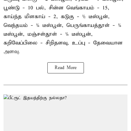
பூண்டு - 10 பல், சின்ன வெங்காயம் - 15,
காய்ந்த மிளகாய் - 2, கடுகு - ½ டீஸ்பூன்,
வெந்தயம் - ¼ டீஸ்பூன், பெருங்காயத்தூள் - ¼
டீஸ்பூன், மஞ்சள்தூள் - ¼ டீஸ்பூன்,
கறிவேப்பிலை - சிறிதளவு, உப்பு - தேவையான
அளவு.
Read More