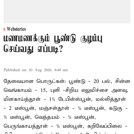
Webstories
மணமணக்கும் பூண்டு குழம்பு
செய்வது எப்படி?
Published on
:
03 Aug 2026, 9:49 am
தேவையான பொருட்கள்: பூண்டு - 20 பல், சின்ன
வெங்காயம் - 15, புளி -சிறிய எலுமிச்சை அளவு,
மிளகாய்த்தூள் - 1½ டேபிள்ஸ்பூன், மல்லித்தூள்
- 2 டீஸ்பூன், மஞ்சள்தூள் - ¼ டீஸ்பூன், கடுகு -
½ டீஸ்பூன், வெந்தயம் - ¼ டீஸ்பூன்,
பெருங்காயத்தூள் - ¼ டீஸ்பூன், கறிவேப்பிலை -