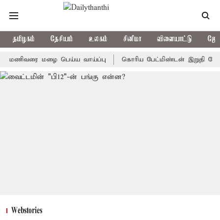
தமிழகம்
தேசியம்
உலகம்
சினிமா
விளையாட்டு
ஜோத
ிவரை மழை பெய்ய வாய்ப்பு
கொரிய பேட்மிண்டன் இறுதி போட்டி; இந்
Webstories