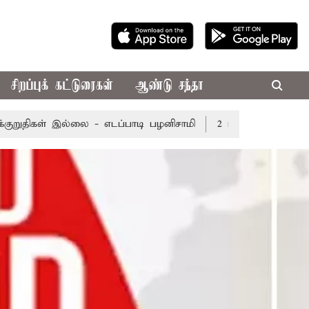
சிறப்புக் கட்டுரைகள்
ஆண்டு சந்தா
இல்லை - எடப்பாடி பழனிசாமி
2 மணிநேரம் 31 நிமிடங்கள் நீ