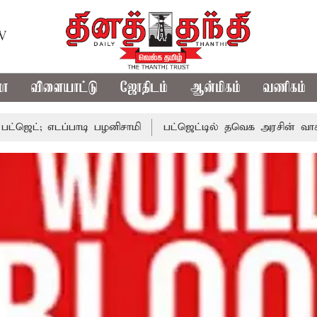
TV
மா
விளையாட்டு
ஜோதிடம்
ஆன்மிகம்
வணிகம்
ப்பாடி பழனிசாமி
பட்ஜெட்டில் தவெக அரசின் வாக்குறுதிகள் 